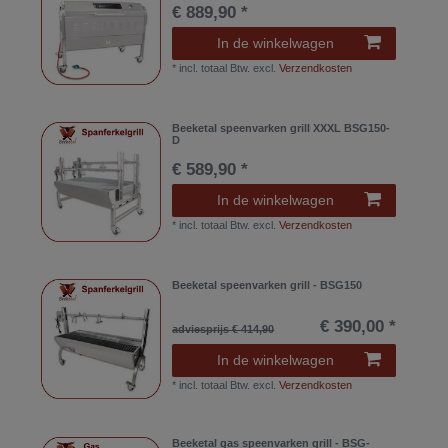
€ 889,90 *
In de winkelwagen
*
incl. totaal Btw.
excl.
Verzendkosten
Beeketal speenvarken grill XXXL BSG150-
D
€ 589,90 *
In de winkelwagen
*
incl. totaal Btw.
excl.
Verzendkosten
Beeketal speenvarken grill - BSG150
€ 390,00 *
adviesprijs € 414,90
In de winkelwagen
*
incl. totaal Btw.
excl.
Verzendkosten
Beeketal gas speenvarken grill - BSG-