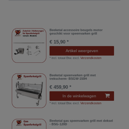
Beeketal accessoire beugels motor
geschikt voor speenvarken grill
€ 15,90 *
Artikel weergeven
*
incl. totaal Btw.
excl.
Verzendkosten
Beeketal speenvarken grill met
trekscherm- BSGW-150H
€ 459,90 *
In de winkelwagen
*
incl. totaal Btw.
excl.
Verzendkosten
Beeketal gas speenvarken grill met deksel
- BSG-120D