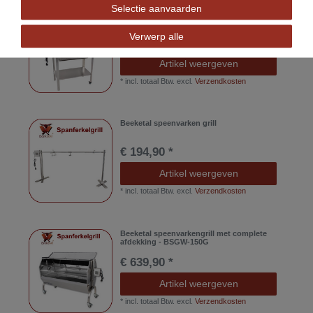
Selectie aanvaarden
Beeketal kip grill spit braadrooster
shashlik spies grill BSG-90SG
Verwerp alle
€ 294,90 *
Artikel weergeven
*
incl. totaal Btw.
excl.
Verzendkosten
Beeketal speenvarken grill
€ 194,90 *
Artikel weergeven
*
incl. totaal Btw.
excl.
Verzendkosten
Beeketal speenvarkengrill met complete
afdekking - BSGW-150G
€ 639,90 *
Artikel weergeven
*
incl. totaal Btw.
excl.
Verzendkosten