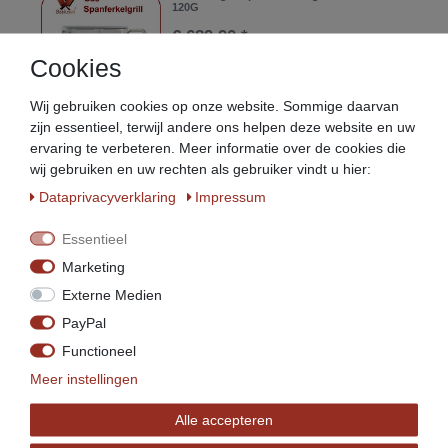
120G
€ 689,90 *
Cookies
In de winkelwagen
*
incl. totaal Btw.
excl.
Verzendkosten
Wij gebruiken cookies op onze website. Sommige daarvan
zijn essentieel, terwijl andere ons helpen deze website en uw
ervaring te verbeteren. Meer informatie over de cookies die
Beeketal speenvarken barbecue grill
wij gebruiken en uw rechten als gebruiker vindt u hier:
€ 689,90 *
Data­privacy­verklaring
Impressum
Artikel weergeven
Essentieel
*
incl. totaal Btw.
excl.
Verzendkosten
Marketing
Externe Medien
Beeketal deksel geschikt voor
PayPal
speenvarken barbecuerooster
€ 14,99 *
Functioneel
Meer instellingen
Artikel weergeven
*
incl. totaal Btw.
excl.
Verzendkosten
Alle accepteren