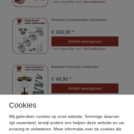
*
incl. totaal Btw.
excl.
Verzendkosten
Beeketal roestvrijstalen vleesmolen
€ 324,90 *
Artikel weergeven
*
incl. totaal Btw.
excl.
Verzendkosten
Beeketal foliesealer balksealer
€ 44,90 *
Artikel weergeven
*
incl. totaal Btw.
excl.
Verzendkosten
Cookies
Beeketal Gastro vleesmolen
Wij gebruiken cookies op onze website. Sommige daarvan
zijn essentieel, terwijl andere ons helpen deze website en uw
€ 659,90 *
ervaring te verbeteren. Meer informatie over de cookies die