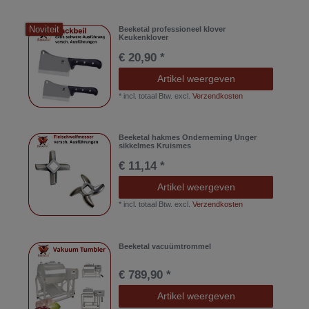
Noviteit
Beeketal professioneel klover
Keukenklover
€ 20,90 *
Artikel weergeven
*
incl. totaal Btw.
excl.
Verzendkosten
Beeketal hakmes Onderneming Unger
sikkelmes Kruismes
€ 11,14 *
Artikel weergeven
*
incl. totaal Btw.
excl.
Verzendkosten
Beeketal vacuümtrommel
€ 789,90 *
Artikel weergeven