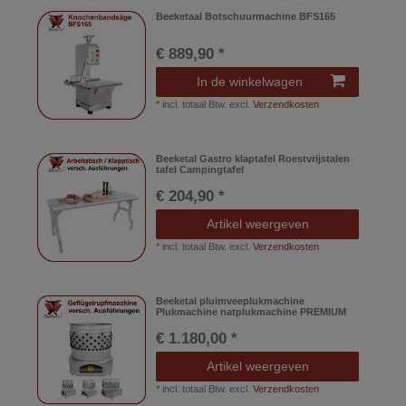
Beeketaal Botschuurmachine BFS165
€ 889,90 *
In de winkelwagen
*
incl. totaal Btw.
excl.
Verzendkosten
Beeketal Gastro klaptafel Roestvrijstalen
tafel Campingtafel
€ 204,90 *
Artikel weergeven
*
incl. totaal Btw.
excl.
Verzendkosten
Beeketal pluimveeplukmachine
Plukmachine natplukmachine PREMIUM
€ 1.180,00 *
Artikel weergeven
*
incl. totaal Btw.
excl.
Verzendkosten