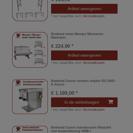
Artikel weergeven
*
incl. totaal Btw.
excl.
Verzendkosten
Beeketal mixer Menger Mixmaster
Marinator
€ 224,90 *
Artikel weergeven
*
incl. totaal Btw.
excl.
Verzendkosten
Beeketal Gastro stroken snijder DS-100D -
II. Keuze
€ 1.189,00 *
In de winkelwagen
*
incl. totaal Btw.
excl.
Verzendkosten
Beeketal Gastro handdouche Wastafel
met kniebediening HWB-I