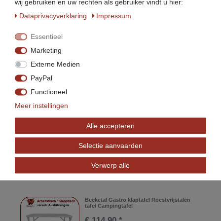
wij gebruiken en uw rechten als gebruiker vindt u hier:
Artikel weergeven
Data­privacy­verklaring
Impressum
*
incl. totaal Btw.
excl.
Verzendkosten
Essentieel
Beeketal mixer Menger Mixmaster
Marketing
Marinator
Externe Medien
€ 214,90 *
PayPal
Artikel weergeven
Functioneel
*
incl. totaal Btw.
excl.
Verzendkosten
Meer instellingen
Beeketal handmatige elektrische
Alle accepteren
rookoven BDSH-S03L
€ 589,90 *
Selectie aanvaarden
Artikel weergeven
Verwerp alle
*
incl. totaal Btw.
excl.
Verzendkosten
Beeketal Gastro klaptafel Roestvrijstalen
tafel Campingtafel
€ 114,90 *