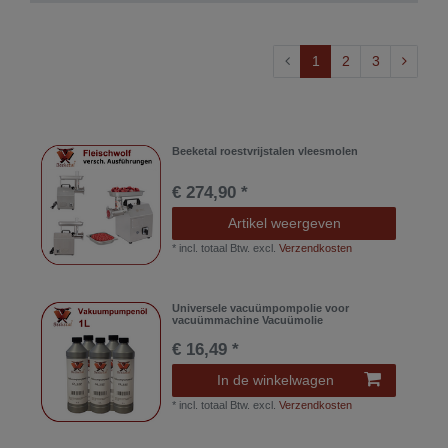
1
2
3
Beeketal roestvrijstalen vleesmolen
€ 274,90 *
Artikel weergeven
*
incl. totaal Btw.
excl.
Verzendkosten
Universele vacuümpompolie voor
vacuümmachine Vacuümolie
€ 16,49 *
In de winkelwagen
*
incl. totaal Btw.
excl.
Verzendkosten