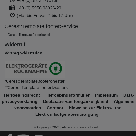
+49 (0)152 34770138
+49 (0) 5956 98926-29
(Mo. bis Fr. von 7 bis 17 Uhr)
Ceres::Template.footerService
Ceres::Template.footerbuybill
Widerruf
Vertrag widerrufen
*Ceres::Template.footeronestar
**Ceres::Template.footertwostars
Herroepings­recht
Herroepings­formulier
Impressum
Data­
privacy­verklaring
Declaratie van toegankelijkheid
Algemene
voorwaarden
Contact
Hinweise zur Elektro- und
Elektronikaltgeräteentsorgung
© Copyright 2026 | Alle rechten voorbehouden.