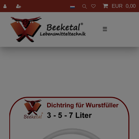
EUR 0,00
☰