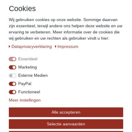
Geschikt voor Beeketal worstvullers - serie:
BT/BTH + 
Cookies
Geschikt voor Beeketal worstvullers - grootte:
3 - 5 - 7 liter
Wij gebruiken cookies op onze website. Sommige daarvan
zijn essentieel, terwijl andere ons helpen deze website en uw
In ieder geval geschikt voor de Beeketal
ervaring te verbeteren. Meer informatie over de cookies die
worstvullers van de
wij gebruiken en uw rechten als gebruiker vindt u hier:
BT/BTH/MT/MTH serie in 3 - 5 en 7 liter!
Data­privacy­verklaring
Impressum
(Deze afsluitringen zijn
NIET
geschikt voor de
elektrische
Beeketal worstvullers).
Essentieel
Helaas kunnen we niet garanderen dat onze afsluitringen
Marketing
geschikt zijn voor modellen van andere fabrikanten.
Externe Medien
Vergelijk de technische specificaties om een verkeerde
PayPal
aankoop te voorkomen.
Functioneel
Meer instellingen
Alle accepteren
Selectie aanvaarden