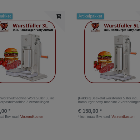
pakket
Artikelpakket
 Worstvulmachine Worstvuller 3L incl.
[Pakket] Beeketal worstvuller 5 liter incl.
rpasteimachine 2 versnellingen
hamburger patty machine 2 versnelling
,00 *
€ 158,00 *
taal Btw.
excl.
Verzendkosten
*
incl. totaal Btw.
excl.
Verzendkosten