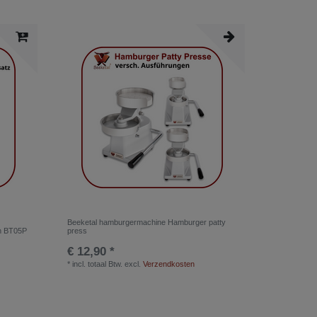
Beeketal hamburgermachine Hamburger patty
en BT05P
press
€ 12,90 *
*
incl. totaal Btw.
excl.
Verzendkosten