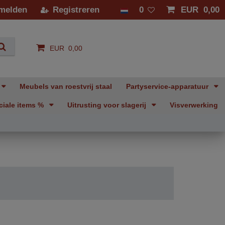
melden
Registreren
0
EUR 0,00
EUR 0,00
Meubels van roestvrij staal
Partyservice-apparatuur
ciale items %
Uitrusting voor slagerij
Visverwerking