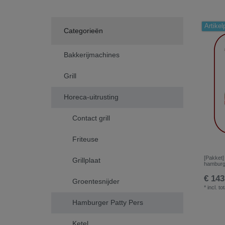
Artikel
Categorieën
Bakkerijmachines
Grill
Horeca-uitrusting
Contact grill
Friteuse
[Pakket]
Grillplaat
hamburge
€ 143
Groentesnijder
*
incl. to
Hamburger Patty Pers
Ketel