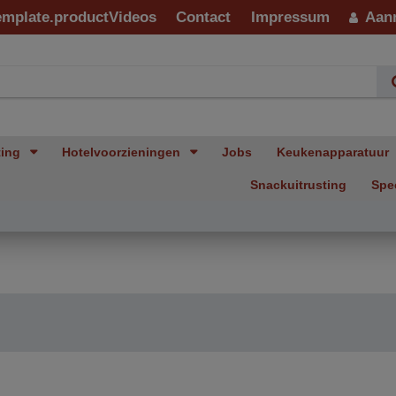
emplate.productVideos
Contact
Impressum
Aan
ting
Hotelvoorzieningen
Jobs
Keukenapparatuur
Snackuitrusting
Spe