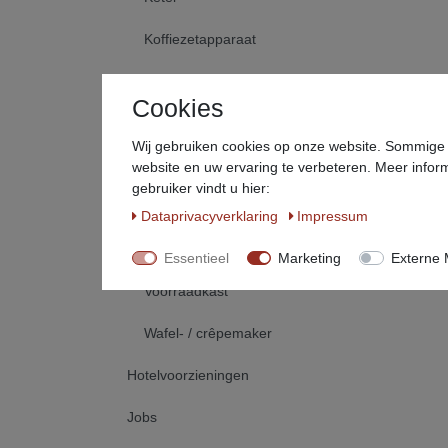
Koffiezetapparaat
Pizzaoven
Cookies
Salamander
Wij gebruiken cookies op onze website. Sommige d
Sausdispenser
website en uw ervaring te verbeteren. Meer inform
gebruiker vindt u hier:
Thermische container
Data­privacy­verklaring
Impressum
Voedselwarmer
Essentieel
Marketing
Externe 
Voorraadkast
Wafel- / crêpemaker
Hotelvoorzieningen
Jobs