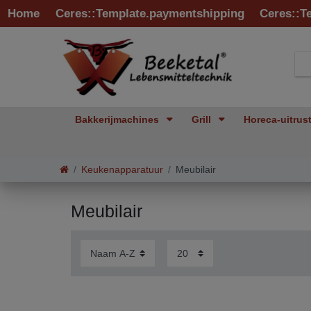
Home
Ceres::Template.paymentshipping
Ceres::T
Bakkerijmachines
Grill
Horeca-uitrus
Keukenapparatuur
Meubilair
Meubilair