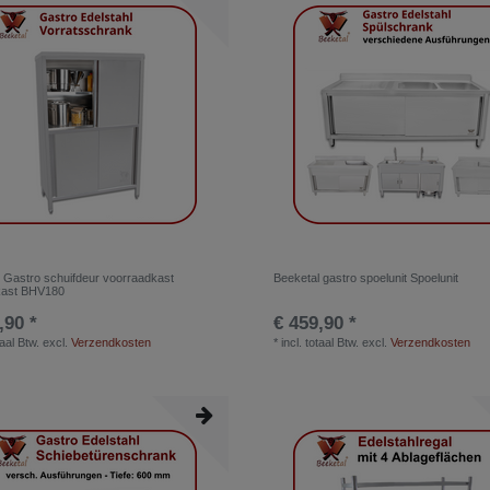
 Gastro schuifdeur voorraadkast
Beeketal gastro spoelunit Spoelunit
ast BHV180
,90 *
€ 459,90 *
taal Btw.
excl.
Verzendkosten
*
incl. totaal Btw.
excl.
Verzendkosten