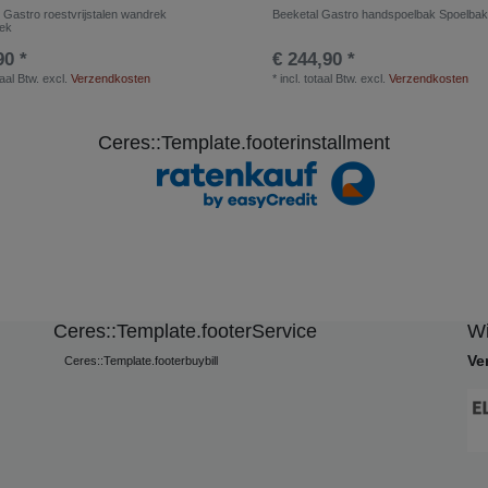
 Gastro roestvrijstalen wandrek
Beeketal Gastro handspoelbak Spoelba
rek
90 *
€ 244,90 *
taal Btw.
excl.
Verzendkosten
*
incl. totaal Btw.
excl.
Verzendkosten
Ceres::Template.footerinstallment
Ceres::Template.footerService
Wi
Ve
Ceres::Template.footerbuybill