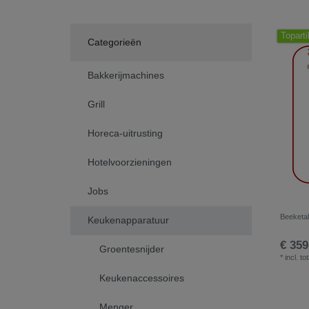
Toparti
Categorieën
Bakkerijmachines
Grill
Horeca-uitrusting
Hotelvoorzieningen
Jobs
Beeketal
Keukenapparatuur
€ 359
Groentesnijder
*
incl. to
Keukenaccessoires
Menger