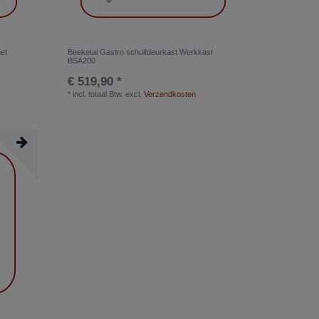
et
Beeketal Gastro schuifdeurkast Werkkast
BSA200
€ 519,90 *
*
incl. totaal Btw.
excl.
Verzendkosten