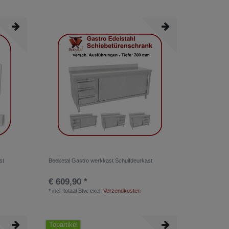
st
Beeketal Gastro werkkast Schuifdeurkast
€ 609,90 *
*
incl. totaal Btw.
excl.
Verzendkosten
Topartikel