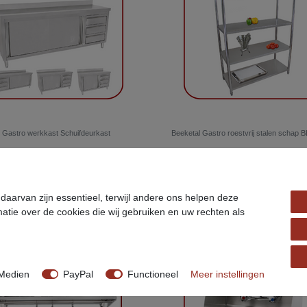
 Gastro werkkast Schuifdeurkast
Beeketal Gastro roestvrij stalen schap 
,90 *
€ 144,90 *
taal Btw.
excl.
Verzendkosten
*
incl. totaal Btw.
excl.
Verzendkosten
aarvan zijn essentieel, terwijl andere ons helpen deze
atie over de cookies die wij gebruiken en uw rechten als
Topartikel
Medien
PayPal
Functioneel
Meer instellingen