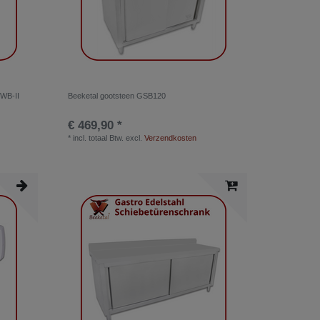
HWB-II
Beeketal gootsteen GSB120
€ 469,90 *
*
incl. totaal Btw.
excl.
Verzendkosten