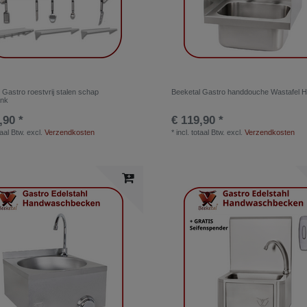
 Gastro roestvrij stalen schap
Beeketal Gastro handdouche Wastafel 
nk
,90 *
€ 119,90 *
taal Btw.
excl.
Verzendkosten
*
incl. totaal Btw.
excl.
Verzendkosten