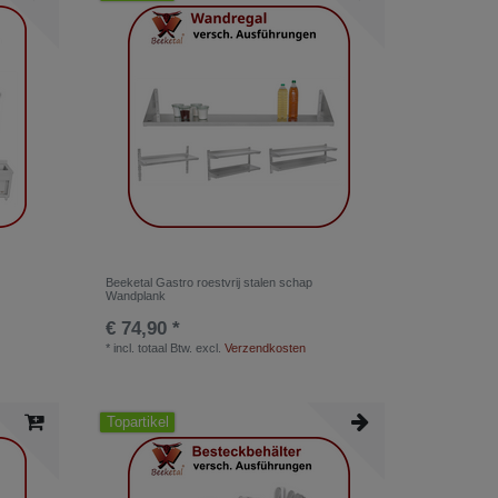
Beeketal Gastro roestvrij stalen schap
Wandplank
€ 74,90 *
*
incl. totaal Btw.
excl.
Verzendkosten
Topartikel