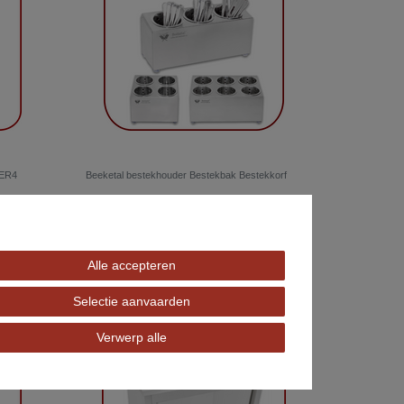
BER4
Beeketal bestekhouder Bestekbak Bestekkorf
€ 39,90 *
*
incl. totaal Btw.
excl.
Verzendkosten
Alle accepteren
Selectie aanvaarden
Verwerp alle