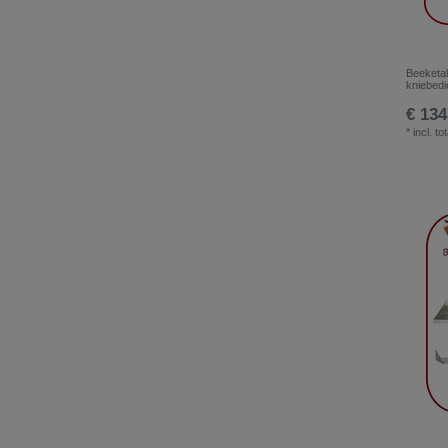
Beeketa
kniebedi
€ 134
*
incl. to