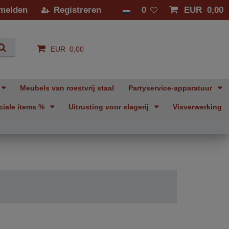
melden
Registreren
0
EUR 0,00
EUR 0,00
Meubels van roestvrij staal
Partyservice-apparatuur
ciale items %
Uitrusting voor slagerij
Visverwerking