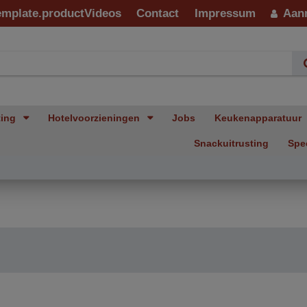
emplate.productVideos
Contact
Impressum
Aan
ting
Hotelvoorzieningen
Jobs
Keukenapparatuur
Snackuitrusting
Spe