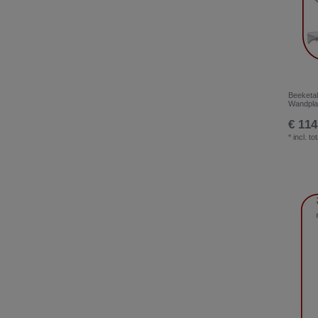
Beeketal
Wandpla
€ 114
*
incl. to