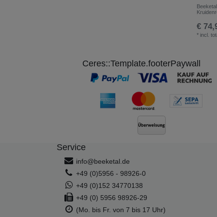
Beeketal
Kruiden
€ 74,
*
incl. to
Ceres::Template.footerPaywall
Service
info@beeketal.de
+49 (0)5956 - 98926-0
+49 (0)152 34770138
+49 (0) 5956 98926-29
(Mo. bis Fr. von 7 bis 17 Uhr)