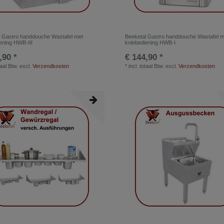
l Gastro handdouche Wastafel met
Beeketal Gastro handdouche Wastafel m
ening HWB-III
kniebediening HWB-I
,90 *
€ 144,90 *
taal Btw.
excl.
Verzendkosten
*
incl. totaal Btw.
excl.
Verzendkosten