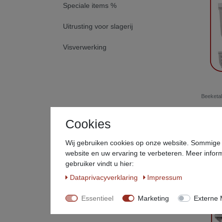
Speciale items %
Uitrusting voor slagerij
Visverwerking
Beeketal
€ 599
Cookies
*
incl. to
Wij gebruiken cookies op onze website. Sommige d
website en uw ervaring te verbeteren. Meer inform
gebruiker vindt u hier:
Data­privacy­verklaring
Impressum
Essentieel
Marketing
Externe 