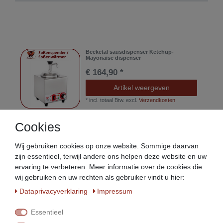
Beeketal sausdispenser Ketchup-
Mayonaise dispenser
€ 164,90 *
Artikel weergeven
*
incl. totaal Btw.
excl.
Verzendkosten
Cookies
Beeketal sausdispenser Ketchup-
Mayonaise dispenser
Wij gebruiken cookies op onze website. Sommige daarvan
€ 304,90 *
zijn essentieel, terwijl andere ons helpen deze website en uw
In de winkelwagen
ervaring te verbeteren. Meer informatie over de cookies die
wij gebruiken en uw rechten als gebruiker vindt u hier:
*
incl. totaal Btw.
excl.
Verzendkosten
Data­privacy­verklaring
Impressum
Ceres::Template.footerPaywall
Essentieel