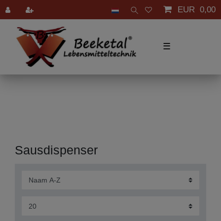
EUR 0,00
☰
Sausdispenser