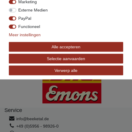
Marketing
Externe Medien
PayPal
Functioneel
Meer instellingen
Ceres::Template.footerinstallment
Alle accepteren
Selectie aanvaarden
Ceres::Template.footerdelivery
Verwerp alle
Service
info@beeketal.de
+49 (0)5956 - 98926-0