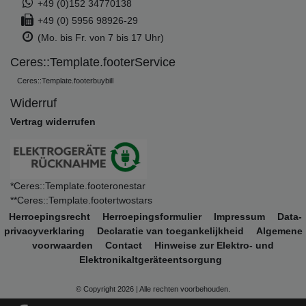
+49 (0)152 34770138
+49 (0) 5956 98926-29
(Mo. bis Fr. von 7 bis 17 Uhr)
Ceres::Template.footerService
Ceres::Template.footerbuybill
Widerruf
Vertrag widerrufen
*Ceres::Template.footeronestar
**Ceres::Template.footertwostars
Herroepings­recht
Herroepings­formulier
Impressum
Data­
privacy­verklaring
Declaratie van toegankelijkheid
Algemene
voorwaarden
Contact
Hinweise zur Elektro- und
Elektronikaltgeräteentsorgung
© Copyright 2026 | Alle rechten voorbehouden.