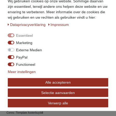
Ceres::Template.footerinstallment
Wij gebruiken cookies op onze website. Sommige daarvan
zijn essentieel, terwijl andere ons helpen deze website en uw
ervaring te verbeteren. Meer informatie over de cookies die
wij gebruiken en uw rechten als gebruiker vindt u hier:
Ceres::Template.footerdelivery
Data­privacy­verklaring
Impressum
Essentieel
Marketing
Externe Medien
PayPal
Service
Functioneel
info@beeketal.de
Meer instellingen
+49 (0)5956 - 98926-0
Alle accepteren
+49 (0)152 34770138
+49 (0) 5956 98926-29
Selectie aanvaarden
(Mo. bis Fr. von 7 bis 17 Uhr)
Verwerp alle
Ceres::Template.footerService
Ceres::Template.footerbuybill