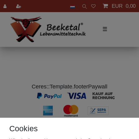
EUR 0,00
☰
Ceres::Template.footerPaywall
Cookies