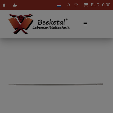
EUR 0,00
☰