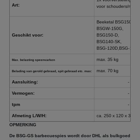
Art:
voor schouders/nek
Beeketal BSG150, B
BSGW-150G,
Geschikt voor:
BSG150-D,
BSG140-SK,
BSG-120D,BSG-120
max. 35 kg
Max. belasting speenvarken
max. 70 kg
Belading van gerold gebraad, spit gebraad etc. max:
Aansluiting:
-
Vermogen:
-
tpm
-
Afmeting L/W/H:
ca. 250 x 120 x 30 m
OPMERKING
De BSG-GS barbecuespies wordt door DHL als bulkgoed