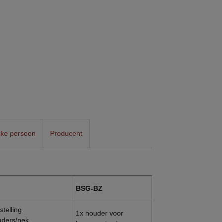
jke persoon
Producent
BSG-BZ
BSG-WH
stelling
1x houder voor
1x houder voor
uders/nek