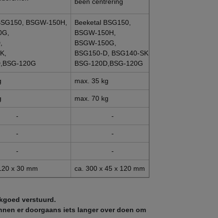
been centrering
de wervelkolom
 BSG150, BSGW-150H,
Beeketal BSG150,
Beeketal BSG150,
0G,
BSGW-150H,
BSGW-150G,
,
BSGW-150G,
BSG150-D,
K,
BSG150-D, BSG140-SK,
BSG140-SK,
,BSG-120G
BSG-120D,BSG-120G
BSG-120D,BSG-1
g
max. 35 kg
max. 35 kg
g
max. 70 kg
max. 70 kg
-
-
-
-
-
-
-
-
-
 120 x 30 mm
ca. 300 x 45 x 120 mm
ca. 100 x 45 x 12
kgoed verstuurd.
nnen er doorgaans iets langer over doen om