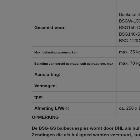
Beeketal
BSGW-15
Geschikt voor:
BSG150-D
BSG140-S
BSG-120D
max. 35 k
Max. belasting speenvarken
max. 70 k
Belading van gerold gebraad, spit gebraad etc. max:
Aansluiting:
Vermogen:
tpm
Afmeting L/W/H:
ca. 250 x
OPMERKING
De BSG-GS barbecuespies wordt door DHL als bul
Zendingen die als bulkgoed worden verstuurd, ku