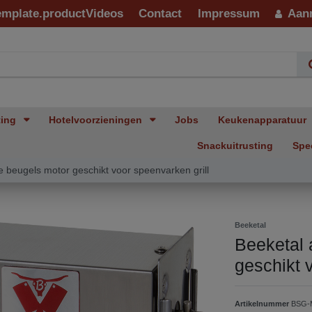
emplate.productVideos
Contact
Impressum
Aan
ting
Hotelvoorzieningen
Jobs
Keukenapparatuur
Snackuitrusting
Spe
e beugels motor geschikt voor speenvarken grill
Beeketal
Beeketal 
geschikt 
Artikelnummer
BSG-M