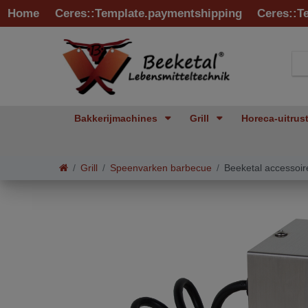
Home
Ceres::Template.paymentshipping
Ceres::T
Bakkerijmachines
Grill
Horeca-uitrus
Grill
Speenvarken barbecue
Beeketal accessoir