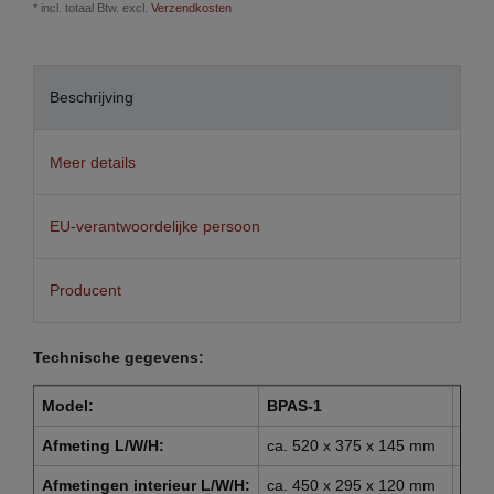
* incl. totaal Btw. excl.
Verzendkosten
Beschrijving
Meer details
EU-verantwoordelijke persoon
Producent
Technische gegevens:
Model:
BPAS-1
BPA
Afmeting L/W/H:
ca. 520 x 375 x 145 mm
ca. 
Afmetingen interieur L/W/H:
ca. 450 x 295 x 120 mm
ca. 