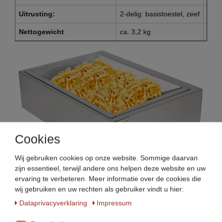
Uitrusting:
2-delig: basistoestel, zeef
3-de
Nettogewicht
ca. 3,2 kg
ca. 
Cookies
Wij gebruiken cookies op onze website. Sommige daarvan
zijn essentieel, terwijl andere ons helpen deze website en uw
ervaring te verbeteren. Meer informatie over de cookies die
(Voorbeeldafbeelding: toont het BPAS-1 model - decoratieve
wij gebruiken en uw rechten als gebruiker vindt u hier:
artikelen zijn niet bij de levering inbegrepen)
Data­privacy­verklaring
Impressum