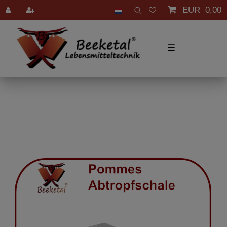
EUR 0,00
☰