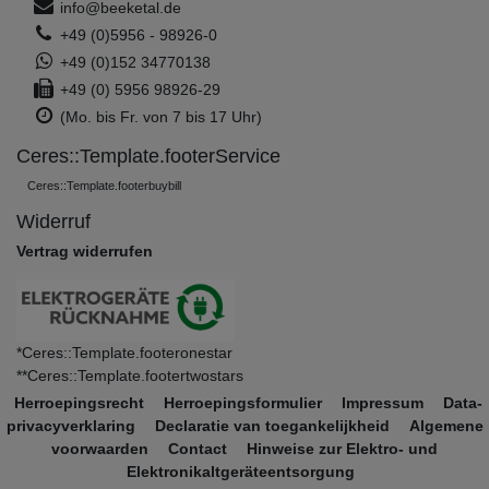
info@beeketal.de
+49 (0)5956 - 98926-0
+49 (0)152 34770138
+49 (0) 5956 98926-29
(Mo. bis Fr. von 7 bis 17 Uhr)
Ceres::Template.footerService
Ceres::Template.footerbuybill
Widerruf
Vertrag widerrufen
*Ceres::Template.footeronestar
**Ceres::Template.footertwostars
Herroepings­recht
Herroepings­formulier
Impressum
Data­
privacy­verklaring
Declaratie van toegankelijkheid
Algemene
voorwaarden
Contact
Hinweise zur Elektro- und
Elektronikaltgeräteentsorgung