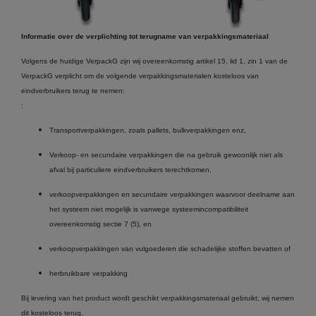
Informatie over de verplichting tot terugname van verpakkingsmateriaal
Volgens de huidige VerpackG zijn wij overeenkomstig artikel 15, lid 1, zin 1 van de
VerpackG verplicht om de volgende verpakkingsmaterialen kosteloos van
eindverbruikers terug te nemen:
:
Transportverpakkingen, zoals pallets, bulkverpakkingen enz,
Verkoop- en secundaire verpakkingen die na gebruik gewoonlijk niet als
afval bij particuliere eindverbruikers terechtkomen,
verkoopverpakkingen en secundaire verpakkingen waarvoor deelname aan
het systeem niet mogelijk is vanwege systeemincompatibiliteit
overeenkomstig sectie 7 (5), en
verkoopverpakkingen van vulgoederen die schadelijke stoffen bevatten of
herbruikbare verpakking
Bij levering van het product wordt geschikt verpakkingsmateriaal gebruikt; wij nemen
dit kosteloos terug.