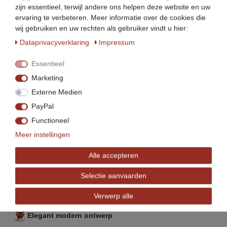
zijn essentieel, terwijl andere ons helpen deze website en uw
Veelzijdig in gebruik
ervaring te verbeteren. Meer informatie over de cookies die
wij gebruiken en uw rechten als gebruiker vindt u hier:
Ontworpen om voedsel warm te houden. Kan ook
worden gebruikt als rijskast
Data­privacy­verklaring
Impressum
Behuizing van roestvrij staal
Essentieel
Op wielen en met handgrepen aan de zijkant, dus
Marketing
gemakkelijk te vervoeren
Externe Medien
4 zwenkwielen met parkeerrem
PayPal
Functioneel
Stabiele standaard door zeer hoog gewicht
Meer instellingen
Incl. 5 roosters, verchroomd
Alle accepteren
De temperatuur kan individueel worden ingesteld,
precies zoals jij het nodig hebt
Selectie aanvaarden
Veilige en eenvoudige bediening
Verwerp alle
Elegant modern ontwerp