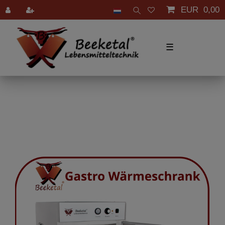
EUR 0,00
☰