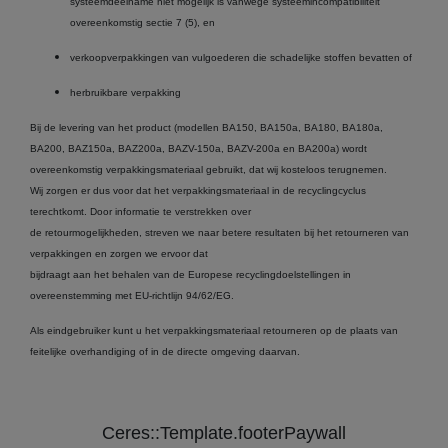
systeemdeelname niet mogelijk is vanwege systeemincompatibiliteit
overeenkomstig sectie 7 (5), en
verkoopverpakkingen van vulgoederen die schadelijke stoffen bevatten of
herbruikbare verpakking
Bij de levering van het product (modellen BA150, BA150a, BA180, BA180a,
BA200, BAZ150a, BAZ200a, BAZV-150a, BAZV-200a en BA200a) wordt
overeenkomstig verpakkingsmateriaal gebruikt, dat wij kosteloos terugnemen.
Wij zorgen er dus voor dat het verpakkingsmateriaal in de recyclingcyclus
terechtkomt. Door informatie te verstrekken over
de retourmogelijkheden, streven we naar betere resultaten bij het retourneren van
verpakkingen en zorgen we ervoor dat
bijdraagt aan het behalen van de Europese recyclingdoelstellingen in
overeenstemming met EU-richtlijn 94/62/EG.
Als eindgebruiker kunt u het verpakkingsmateriaal retourneren op de plaats van
feitelijke overhandiging of in de directe omgeving daarvan.
Ceres::Template.footerPaywall