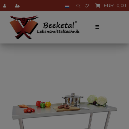
EUR 0,00
☰