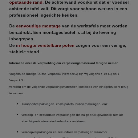
opstaande rand
. De achterwand voorkomt dat er voedsel
achter de tafel valt. Dit zorgt voor schoon werken in een
professioneel ingerichte keuken.
De
eenvoudige montage
van de werktafels moet worden
benadrukt. Een montagesleutel is al bij de levering
inbegrepen.
De
in hoogte verstelbare poten
zorgen voor een veilige,
stabiele stand.
Informatie over de verplichting om verpakkingsmateriaal terug te nemen
Volgens de huidige Duitse VerpackG (VerpackG) zijn wij volgens § 15 (1) zin 1
VerpackG
verplicht om de volgende verpakkingsmaterialen kosteloos van eindgebruikers terug
te nemen:
Transportverpakkingen, zoals pallets, bulkverpakkingen, enz,
verkoop- en secundaire verpakkingen die na gebruik gewoonlijk niet als
afval bij particuliere eindverbruikers ontstaan,
verkoopverpakkingen en secundaire verpakkingen waarvoor