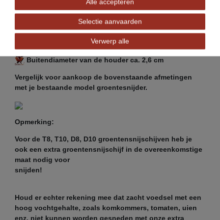
Alle accepteren
Selectie aanvaarden
Geschikt voor Beeketal groentesnijder GS750
Verwerp alle
Buitendiameter van de schijven ca. 20,5 cm
Buitendiameter van de houder ca. 2,6 cm
Vergelijk voor aankoop de bovenstaande afmetingen
met je bestaande model groentesnijder.
Opmerking:
Voor de T8, T10, D8, D10 groentensnijschijven heb je
ook een extra groentensnijschijf in de overeenkomstige
maat nodig voor
snijden!
Houd er echter rekening mee dat zacht voedsel met een
hoog vochtgehalte, zoals komkommers, tomaten, uien
enz. niet kunnen worden gesneden met onze extra