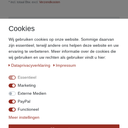
* incl. totaal Btw. excl.
Verzendkosten
Beschrijving
Cookies
Wij gebruiken cookies op onze website. Sommige daarvan
Meer details
zijn essentieel, terwijl andere ons helpen deze website en uw
ervaring te verbeteren. Meer informatie over de cookies die
wij gebruiken en uw rechten als gebruiker vindt u hier:
EU-verantwoordelijke persoon
Data­privacy­verklaring
Impressum
Producent
Essentieel
Marketing
Beeketal groenteschijven in verschillende maten en
Externe Medien
uitvoeringen!
PayPal
Functioneel
Je kunt hierboven de juiste maat en uitvoering
selecteren!
Meer instellingen