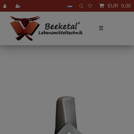
EUR 0,00
☰