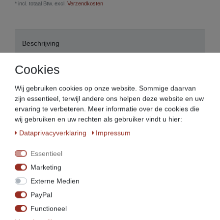
* incl. totaal Btw. excl.
Verzendkosten
Beschrijving
Cookies
Meer details
Wij gebruiken cookies op onze website. Sommige daarvan
zijn essentieel, terwijl andere ons helpen deze website en uw
EU-verantwoordelijke persoon
ervaring te verbeteren. Meer informatie over de cookies die
wij gebruiken en uw rechten als gebruiker vindt u hier:
Producent
Data­privacy­verklaring
Impressum
Essentieel
Vleesmolenmessen in
Marketing
verschillende maten en
Externe Medien
uitvoeringen:
PayPal
Functioneel