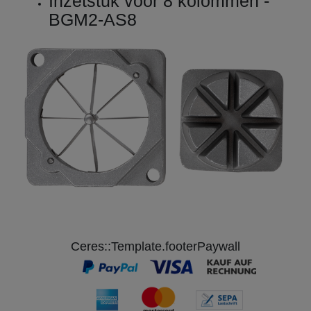
Inzetstuk voor 8 kolommen -
BGM2-AS8
Ceres::Template.footerPaywall