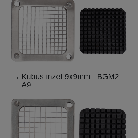
Kubus inzet 9x9mm - BGM2-
A9