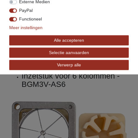
Externe Medien
PayPal
Functioneel
Meer instellingen
Alle accepteren
Selectie aanvaarden
Verwerp alle
Inzetstuk voor 6 kolommen -
BGM3V-AS6