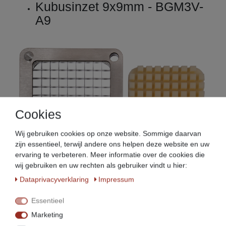
Kubusinzet 9x9mm - BGM3V-
A9
Cookies
Wij gebruiken cookies op onze website. Sommige daarvan
zijn essentieel, terwijl andere ons helpen deze website en uw
ervaring te verbeteren. Meer informatie over de cookies die
wij gebruiken en uw rechten als gebruiker vindt u hier:
Kubusinzet 13x13mm -
Data­privacy­verklaring
Impressum
BGM3V-A13
Essentieel
Marketing