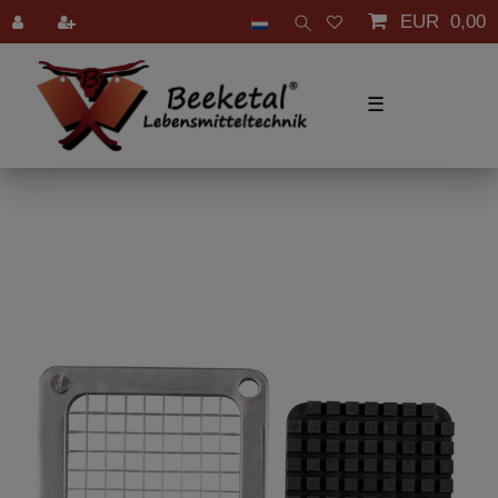
EUR 0,00
☰