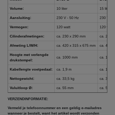
Volume:
10 liter
15 liter
Aansluiting:
230 V - 50 Hz
230 V - 
Vermogen:
120 watt
120 watt
Cilinderafmetingen:
ca. 230 x 290 mm
ca. 230 
Afmeting L/W/H:
ca. 420 x 315 x 675 mm
ca. 420 
Hoogte
met verlengde
ca. 1000 mm
ca. 125
drukstempel:
Kabellengte voetpedaal:
ca. 1,9 m
ca. 1,9 m
Nettogewicht:
ca. 33,5 kg
ca. 35,5 
Vuluitloop Ø:
ca. 55 mm
ca. 55 m
VERZENDINFORMATIE:
Vermeld je telefoonnummer en een geldig e-mailadres
wanneer je bestelt, want het artikel wordt verzonden