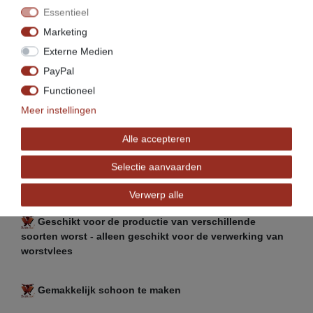
aandrijving
Essentieel
Marketing
Stevige constructie
Externe Medien
PayPal
Internationale hygiënestandaard
Functioneel
Meer instellingen
Bestand tegen reinigingsmiddelen
Alle accepteren
Roestvrij staal
Selectie aanvaarden
Verwerp alle
Eenvoudige bediening
Geschikt voor de productie van verschillende
soorten worst - alleen geschikt voor de verwerking van
worstvlees
Gemakkelijk schoon te maken