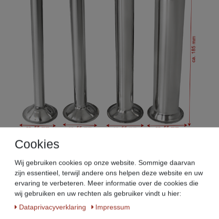
Cookies
Elektrisch: Bediening met voetpedaal, zodat je met
beide handen kunt werken
Wij gebruiken cookies op onze website. Sommige daarvan
zijn essentieel, terwijl andere ons helpen deze website en uw
Ontluchtingsventiel (roestvrij staal)
ervaring te verbeteren. Meer informatie over de cookies die
wij gebruiken en uw rechten als gebruiker vindt u hier:
Data­privacy­verklaring
Impressum
Elektrische aandrijving, dus geen hydraulische