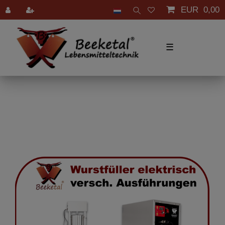
EUR 0,00
☰