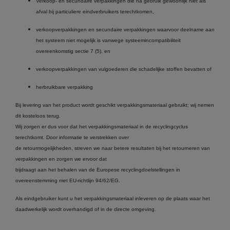
Verkoop- en secundaire verpakkingen die na gebruik gewoonlijk niet als
afval bij particuliere eindverbruikers terechtkomen,
verkoopverpakkingen en secundaire verpakkingen waarvoor deelname aan
het systeem niet mogelijk is vanwege systeemincompatibiliteit
overeenkomstig sectie 7 (5), en
verkoopverpakkingen van vulgoederen die schadelijke stoffen bevatten of
herbruikbare verpakking
Bij levering van het product wordt geschikt verpakkingsmateriaal gebruikt; wij nemen
dit kosteloos terug.
Wij zorgen er dus voor dat het verpakkingsmateriaal in de recyclingcyclus
terechtkomt. Door informatie te verstrekken over
de retourmogelijkheden, streven we naar betere resultaten bij het retourneren van
verpakkingen en zorgen we ervoor dat
bijdraagt aan het behalen van de Europese recyclingdoelstellingen in
overeenstemming met EU-richtlijn 94/62/EG.
Als eindgebruiker kunt u het verpakkingsmateriaal inleveren op de plaats waar het
daadwerkelijk wordt overhandigd of in de directe omgeving.