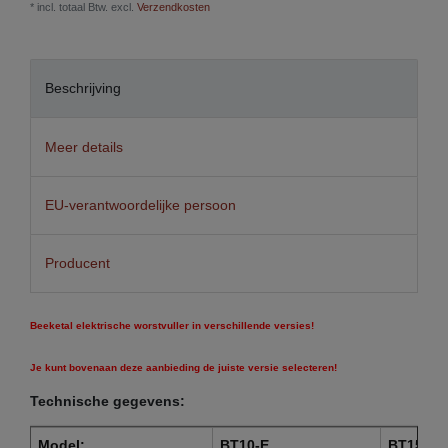
* incl. totaal Btw. excl.
Verzendkosten
Beschrijving
Meer details
EU-verantwoordelijke persoon
Producent
Beeketal elektrische worstvuller in verschillende versies!
Je kunt bovenaan deze aanbieding de juiste versie selecteren!
Technische gegevens:
Model:
BT10-E
BT15-E