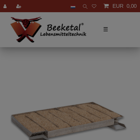
EUR 0,00
☰