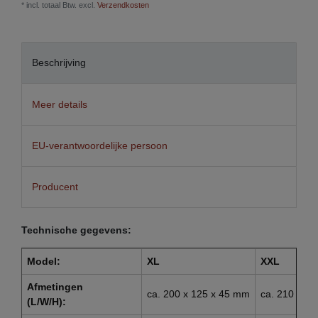
* incl. totaal Btw. excl.
Verzendkosten
Beschrijving
Meer details
EU-verantwoordelijke persoon
Producent
Technische gegevens:
Model:
XL
XXL
Afmetingen
ca. 200 x 125 x 45 mm
ca. 210 x 2
(L/W/H):