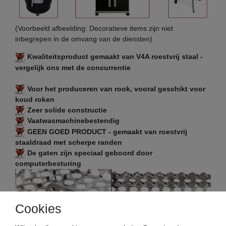
(Voorbeeld afbeelding: Decoratieve items zijn niet
inbegrepen in de omvang van de diensten)
Kwaliteitsproduct gemaakt van V4A roestvrij staal -
vergelijk ons met de concurrentie
Voor het produceren van rook, vooral geschikt voor
koud roken
Zeer solide constructie
Vaatwasmachinebestendig
GEEN GOED PRODUCT - gemaakt van roestvrij
staaldraad met scherpe randen
De gaten zijn speciaal geboord door
computerbesturing
Cookies