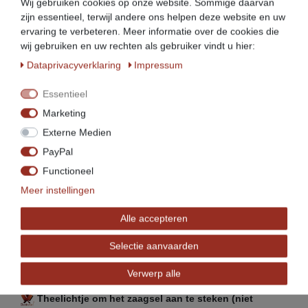
Wij gebruiken cookies op onze website. Sommige daarvan
zijn essentieel, terwijl andere ons helpen deze website en uw
ervaring te verbeteren. Meer informatie over de cookies die
wij gebruiken en uw rechten als gebruiker vindt u hier:
Data­privacy­verklaring
Impressum
Essentieel
Marketing
Externe Medien
PayPal
Functioneel
Meer instellingen
Tot 20 uur gelijkmatige koude rookproductie
mogelijk met één vulling
Alle accepteren
Geschikt voor los gegoten rookmeel
Gemakkelijk bijvullen van het zaagsel mogelijk
Selectie aanvaarden
Zaagsel smeult gelijkmatig
Verwerp alle
Eenvoudige bediening
Theelichtje om het zaagsel aan te steken (niet