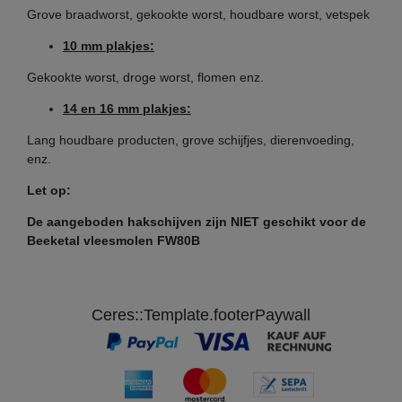
Grove braadworst, gekookte worst, houdbare worst, vetspek
10 mm plakjes:
Gekookte worst, droge worst, flomen enz.
14 en 16 mm plakjes:
Lang houdbare producten, grove schijfjes, dierenvoeding,
enz.
(voorbeeld foto)
Let op:
De aangeboden hakschijven zijn NIET geschikt voor de
Unger H82 maat 22 zonder naaf
Beeketal vleesmolen FW80B
Diameter schijf: 82 mm
Boring diameter schijf: 22 mm
Ceres::Template.footerPaywall
Diameter gaten: instelbaar van 2 - 16 mm
bijv. geschikt voor Beeketal vleesmolen FW1100-2