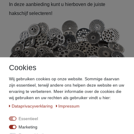
In deze aanbieding kunt u hierboven de juiste
hakschijf selecteren!
Cookies
Wij gebruiken cookies op onze website. Sommige daarvan
zijn essentieel, terwijl andere ons helpen deze website en uw
ervaring te verbeteren. Meer informatie over de cookies die
Enterprise Gr. 8 zonder naaf:
wij gebruiken en uw rechten als gebruiker vindt u hier:
Diameter schijf:62 mm
Data­privacy­verklaring
Impressum
Boring diameter schijf:9,7 mm
Essentieel
Gatdiameter: instelbaar van 2 - 16 mm
Marketing