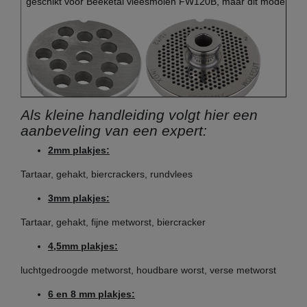
geschikt voor Beeketal vleesmolen FW120B, maar dit model pas
Als kleine handleiding volgt hier een
aanbeveling van een expert:
(voorbeeld afbeelding)
2mm plakjes:
Tartaar, gehakt, biercrackers, rundvlees
Ondernemingsmaat 22 zonder / met naaf:
3mm plakjes:
Diameter schijf: 83 mm
Tartaar, gehakt, fijne metworst, biercracker
Boring diameter schijf: 11,5 mm
4,5mm plakjes:
Diameter gaten: instelbaar van 2 - 16 mm
luchtgedroogde metworst, houdbare worst, verse metworst
bijv.
geschikt voor Beeketal vleesmolen FW1100
6 en 8 mm plakjes:
geschikt voor Beeketal vleesmolen FW220B
(! alleen vanaf bou