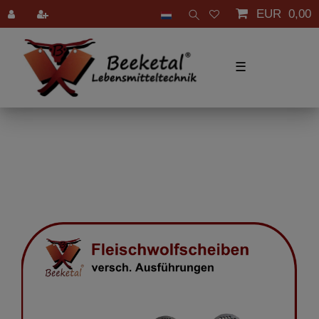
EUR 0,00
☰