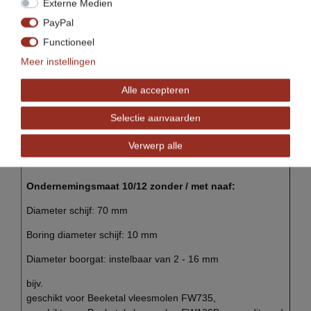
bijv. geschikt voor Beeketal vleesmolen FW300
Externe Medien
PayPal
Functioneel
Meer instellingen
Alle accepteren
Selectie aanvaarden
(voorbeeld afbeelding)
Verwerp alle
Ondernemingsmaat 10/12 zonder / met naaf:
Diameter schijf: 70 mm
Boring diameter schijf: 10 mm
Diameter boorgat: instelbaar van 2 - 16 mm
bijv.
geschikt voor Beeketal vleesmolen FW735,