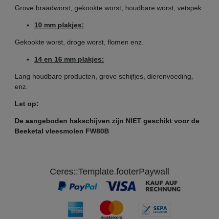
Grove braadworst, gekookte worst, houdbare worst, vetspek
10 mm plakjes:
Gekookte worst, droge worst, flomen enz.
14 en 16 mm plakjes:
Lang houdbare producten, grove schijfjes, dierenvoeding,
enz.
(voorbeeld foto)
Let op:
De aangeboden hakschijven zijn NIET geschikt voor de
Unger H82 maat 22 zonder naaf
Beeketal vleesmolen FW80B
Diameter schijf: 82 mm
Boring diameter schijf: 22 mm
Ceres::Template.footerPaywall
Diameter gaten: instelbaar van 2 - 16 mm
bijv. geschikt voor Beeketal vleesmolen FW1100-2