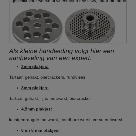
geschikt voor Beeketal vleesmolen FW120B, maar dit model pas
Als kleine handleiding volgt hier een
aanbeveling van een expert:
(voorbeeld afbeelding)
2mm plakjes:
Tartaar, gehakt, biercrackers, rundvlees
Ondernemingsmaat 22 zonder / met naaf:
3mm plakjes:
Diameter schijf: 83 mm
Tartaar, gehakt, fijne metworst, biercracker
Boring diameter schijf: 11,5 mm
4,5mm plakjes:
Diameter gaten: instelbaar van 2 - 16 mm
luchtgedroogde metworst, houdbare worst, verse metworst
bijv.
geschikt voor Beeketal vleesmolen FW1100
6 en 8 mm plakjes:
geschikt voor Beeketal vleesmolen FW220B
(! alleen vanaf bou