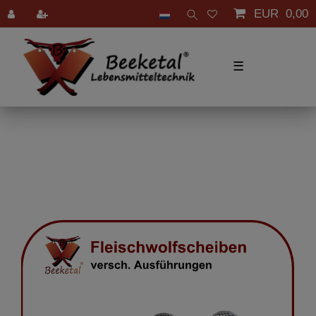
EUR 0,00
☰