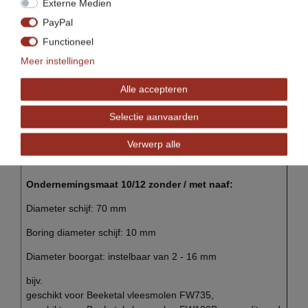
bijv. geschikt voor Beeketal vleesmolen FW300
Externe Medien
PayPal
Functioneel
Meer instellingen
Alle accepteren
Selectie aanvaarden
(voorbeeld afbeelding)
Verwerp alle
Ondernemingsmaat 10/12 zonder / met naaf:
Diameter schijf: 70 mm
Boring diameter schijf: 10 mm
Diameter boorgat: instelbaar van 2 - 16 mm
bijv.
geschikt voor Beeketal vleesmolen FW735,