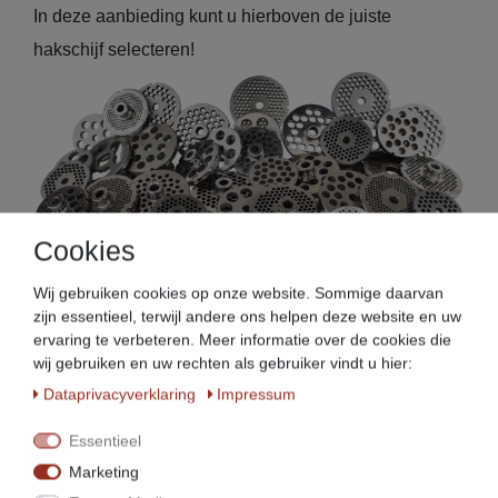
In deze aanbieding kunt u hierboven de juiste
hakschijf selecteren!
Cookies
Wij gebruiken cookies op onze website. Sommige daarvan
zijn essentieel, terwijl andere ons helpen deze website en uw
ervaring te verbeteren. Meer informatie over de cookies die
Enterprise Gr. 8 zonder naaf:
wij gebruiken en uw rechten als gebruiker vindt u hier:
Diameter schijf:62 mm
Data­privacy­verklaring
Impressum
Boring diameter schijf:9,7 mm
Essentieel
Gatdiameter: instelbaar van 2 - 16 mm
Marketing