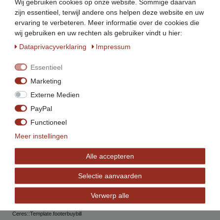
Ceres::Template.footerinstallment
Wij gebruiken cookies op onze website. Sommige daarvan
zijn essentieel, terwijl andere ons helpen deze website en uw
ervaring te verbeteren. Meer informatie over de cookies die
wij gebruiken en uw rechten als gebruiker vindt u hier:
Ceres::Template.footerdelivery
Data­privacy­verklaring
Impressum
Essentieel
Marketing
Externe Medien
PayPal
Service
Functioneel
info@beeketal.de
Meer instellingen
+49 (0)5956 - 98926-0
Alle accepteren
+49 (0)152 34770138
+49 (0) 5956 98926-29
Selectie aanvaarden
(Mo. bis Fr. von 7 bis 17 Uhr)
Verwerp alle
Ceres::Template.footerService
Ceres::Template.footerbuybill