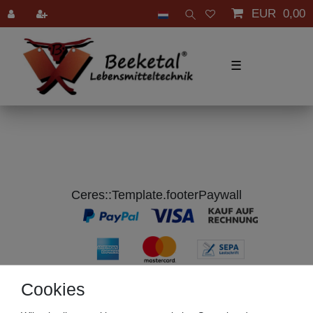
EUR 0,00
☰
Ceres::Template.footerPaywall
Cookies