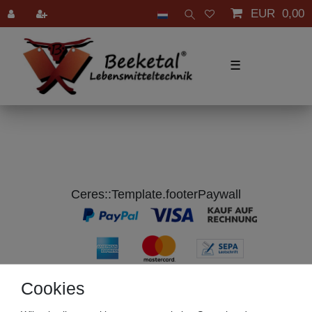
EUR 0,00
☰
Ceres::Template.footerPaywall
Cookies