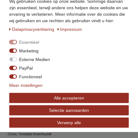
Ceres::Template.footerinstallment
Wij gebruiken cookies op onze website. Sommige daarvan
zijn essentieel, terwijl andere ons helpen deze website en uw
ervaring te verbeteren. Meer informatie over de cookies die
wij gebruiken en uw rechten als gebruiker vindt u hier:
Ceres::Template.footerdelivery
Data­privacy­verklaring
Impressum
Essentieel
Marketing
Externe Medien
PayPal
Service
Functioneel
info@beeketal.de
Meer instellingen
+49 (0)5956 - 98926-0
Alle accepteren
+49 (0)152 34770138
+49 (0) 5956 98926-29
Selectie aanvaarden
(Mo. bis Fr. von 7 bis 17 Uhr)
Verwerp alle
Ceres::Template.footerService
Ceres::Template.footerbuybill