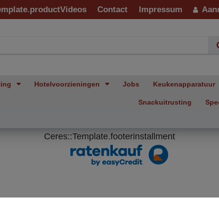
emplate.productVideos
Contact
Impressum
Aan
ting
Hotelvoorzieningen
Jobs
Keukenapparatuur
Snackuitrusting
Spe
Ceres::Template.footerinstallment