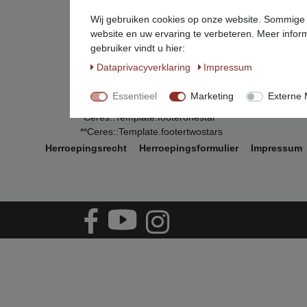
Service
Wij gebruiken cookies op onze website. Sommige d
info@beeketal.de
website en uw ervaring te verbeteren. Meer inform
+49 (0)5956 - 98926-0
gebruiker vindt u hier:
+49 (0)152 34770138
Data­privacy­verklaring
Impressum
+49 (0) 5956 98926-29
(Mo. bis Fr. von 7 bis 17 Uhr)
Essentieel
Marketing
Externe 
*Ceres::Template.footeronestar
**Ceres::Template.footertwostars
Herroepings­recht
Herroepings­formulier
Impressum