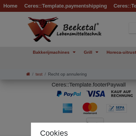
Home
Ceres::Template.paymentshipping
Ceres::T
Bakkerijmachines
Grill
Horeca-uitrus
test
Recht op annulering
Ceres::Template.footerPaywall
Cookies