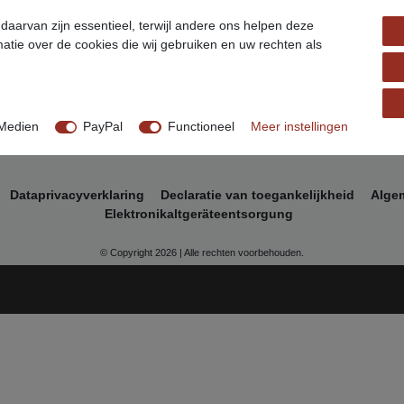
Ceres::Template.footerService
Wi
aarvan zijn essentieel, terwijl andere ons helpen deze
Ve
Ceres::Template.footerbuybill
atie over de cookies die wij gebruiken en uw rechten als
Medien
PayPal
Functioneel
Meer instellingen
Data­privacy­verklaring
Declaratie van toegankelijkheid
Alge
Elektronikaltgeräteentsorgung
© Copyright 2026 | Alle rechten voorbehouden.