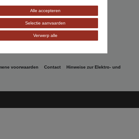
derruf
rtrag widerrufen
Alle accepteren
Selectie aanvaarden
Verwerp alle
mene voorwaarden
Contact
Hinweise zur Elektro- und