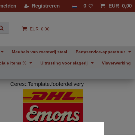
melden
Registreren
0
EUR 0,00
EUR 0,00
Meubels van roestvrij staal
Partyservice-apparatuur
ciale items %
Uitrusting voor slagerij
Visverwerking
Ceres::Template.footerdelivery