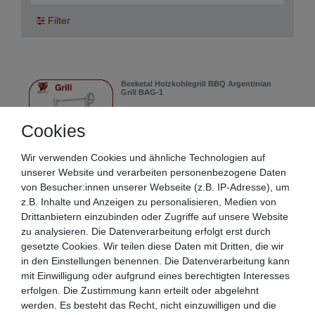
Filter
Beeketal Holzkohlegrill BBQ Argentinian
Grill BAG-1
539,90 € *
Cookies
Artikel anzeigen
*
inkl. ges. MwSt.
zzgl.
internationale
Wir verwenden Cookies und ähnliche Technologien auf
Versandkosten
unserer Website und verarbeiten personenbezogene Daten
von Besucher:innen unserer Webseite (z.B. IP-Adresse), um
z.B. Inhalte und Anzeigen zu personalisieren, Medien von
Beeketal Pelletgrill Smoker PGB-80
Drittanbietern einzubinden oder Zugriffe auf unsere Website
zu analysieren. Die Datenverarbeitung erfolgt erst durch
789,90 € *
gesetzte Cookies. Wir teilen diese Daten mit Dritten, die wir
Artikel anzeigen
in den Einstellungen benennen. Die Datenverarbeitung kann
mit Einwilligung oder aufgrund eines berechtigten Interesses
*
inkl. ges. MwSt.
zzgl.
internationale
erfolgen. Die Zustimmung kann erteilt oder abgelehnt
Versandkosten
werden. Es besteht das Recht, nicht einzuwilligen und die