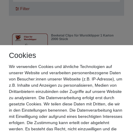
Filter
Beeketal Clips für Wurstklipper 1 Karton
2000 Stück
16,90 € *
Cookies
In den Warenkorb
*
inkl. ges. MwSt.
zzgl.
internationale
Wir verwenden Cookies und ähnliche Technologien auf
Versandkosten
unserer Website und verarbeiten personenbezogene Daten
von Besucher:innen unserer Webseite (z.B. IP-Adresse), um
z.B. Inhalte und Anzeigen zu personalisieren, Medien von
Beeketal Wurstklipper Wurstclipper inkl.
Drittanbietern einzubinden oder Zugriffe auf unsere Website
1000 Stk. Clips
zu analysieren. Die Datenverarbeitung erfolgt erst durch
110,90 € *
gesetzte Cookies. Wir teilen diese Daten mit Dritten, die wir
In den Warenkorb
in den Einstellungen benennen. Die Datenverarbeitung kann
mit Einwilligung oder aufgrund eines berechtigten Interesses
*
inkl. ges. MwSt.
zzgl.
internationale
erfolgen. Die Zustimmung kann erteilt oder abgelehnt
Versandkosten
werden. Es besteht das Recht, nicht einzuwilligen und die