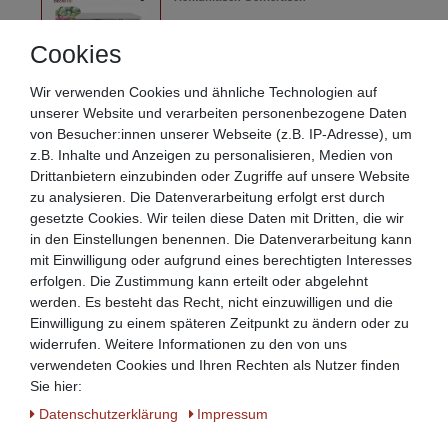
1.069,90 € *
Cookies
Artikel anzeigen
*
inkl. ges. MwSt.
zzgl.
internationale
Wir verwenden Cookies und ähnliche Technologien auf
Versandkosten
unserer Website und verarbeiten personenbezogene Daten
von Besucher:innen unserer Webseite (z.B. IP-Adresse), um
z.B. Inhalte und Anzeigen zu personalisieren, Medien von
Beeketal elektrische Grillplatte
Drittanbietern einzubinden oder Zugriffe auf unsere Website
Arbeitsplattengrillplatte Gastro XXL
zu analysieren. Die Datenverarbeitung erfolgt erst durch
289,90 € *
gesetzte Cookies. Wir teilen diese Daten mit Dritten, die wir
Artikel anzeigen
in den Einstellungen benennen. Die Datenverarbeitung kann
mit Einwilligung oder aufgrund eines berechtigten Interesses
*
inkl. ges. MwSt.
zzgl.
internationale
Versandkosten
erfolgen. Die Zustimmung kann erteilt oder abgelehnt
werden. Es besteht das Recht, nicht einzuwilligen und die
Einwilligung zu einem späteren Zeitpunkt zu ändern oder zu
widerrufen. Weitere Informationen zu den von uns
Beeketal Elektrischer Speisenwärmer
Chafing Dish
verwendeten Cookies und Ihren Rechten als Nutzer finden
94,90 € *
Sie hier:
Daten­schutz­erklärung
Impressum
Artikel anzeigen
*
inkl. ges. MwSt.
zzgl.
internationale