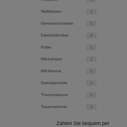
Waffeleisen
1
Gemüseschneider
1
Edelstahlmöbel
2
Kutter
1
Milchshaker
1
Milchkanne
1
Getreidemühle
1
Thermoskanne
1
Tassenwärmer
1
Zahlen Sie bequem per