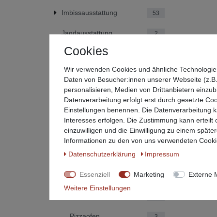
Imbissausstattung
53
Jagdausstattung
2
Cookies
Küchenausstattung
86
Wir verwenden Cookies und ähnliche Technologie
Kühl- und Gefriergeräte
5
Daten von Besucher:innen unserer Webseite (z.B.
personalisieren, Medien von Drittanbietern einzub
Partyserviceausstattung
31
Datenverarbeitung erfolgt erst durch gesetzte Cook
Einstellungen benennen. Die Datenverarbeitung ka
Sonderposten %
30
Interesses erfolgen. Die Zustimmung kann erteilt
einzuwilligen und die Einwilligung zu einem späte
Steaker
1
Informationen zu den von uns verwendeten Cookie
Daten­schutz­erklärung
Impressum
Speisenwärmer
2
Essenziell
Marketing
Externe 
Kaffeemaschine
2
Weitere Einstellungen
Hot Dog Maker
1
Pizzaofen
3