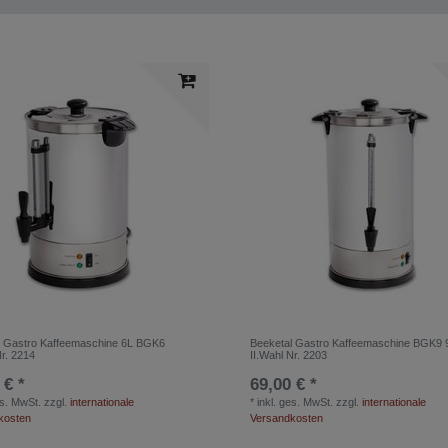
l Gastro Kaffeemaschine 6L BGK6
Beeketal Gastro Kaffeemaschine BGK9 
Nr. 2214
II.Wahl Nr. 2203
 € *
69,00 € *
es. MwSt.
zzgl.
internationale
*
inkl. ges. MwSt.
zzgl.
internationale
kosten
Versandkosten