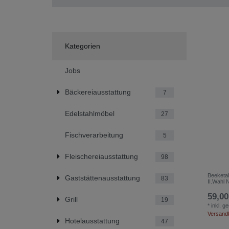
Kategorien
Jobs
Bäckereiausstattung
7
Edelstahlmöbel
27
Fischverarbeitung
5
Fleischereiausstattung
98
Beeketa
Gaststättenausstattung
83
II.Wahl 
59,00
Grill
19
*
inkl. g
Versand
Hotelausstattung
47