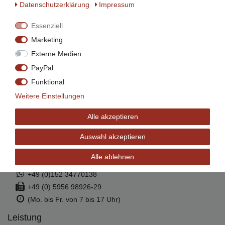
Daten­schutz­erklärung
Impressum
Ratenzahlung mit
Essenziell
Marketing
Externe Medien
Wir versenden mit
PayPal
Funktional
Weitere Einstellungen
Alle akzeptieren
Service
Auswahl akzeptieren
info@beeketal.de
Alle ablehnen
+49 (0)5956 - 98926-0
+49 (0)152 34770138
+49 (0) 5956 98926-29
(Mo. bis Fr. von 7 bis 17 Uhr)
Leistung