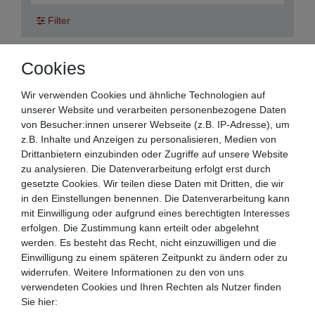
Filter
Cookies
Beeketal Edelstahl Tiefkühltheke
Tiefkühltisch Gefriertisch
Wir verwenden Cookies und ähnliche Technologien auf
unserer Website und verarbeiten personenbezogene Daten
1.069,90 € *
von Besucher:innen unserer Webseite (z.B. IP-Adresse), um
Artikel anzeigen
z.B. Inhalte und Anzeigen zu personalisieren, Medien von
*
inkl. ges. MwSt.
zzgl.
internationale
Drittanbietern einzubinden oder Zugriffe auf unsere Website
Versandkosten
zu analysieren. Die Datenverarbeitung erfolgt erst durch
gesetzte Cookies. Wir teilen diese Daten mit Dritten, die wir
in den Einstellungen benennen. Die Datenverarbeitung kann
Zahlen Sie bequem per
mit Einwilligung oder aufgrund eines berechtigten Interesses
erfolgen. Die Zustimmung kann erteilt oder abgelehnt
werden. Es besteht das Recht, nicht einzuwilligen und die
Einwilligung zu einem späteren Zeitpunkt zu ändern oder zu
widerrufen. Weitere Informationen zu den von uns
verwendeten Cookies und Ihren Rechten als Nutzer finden
Sie hier: