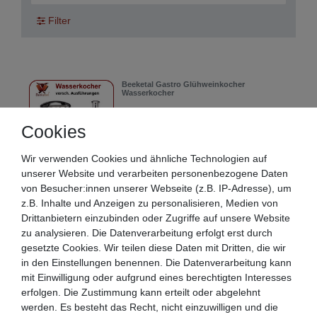
Filter
Beeketal Gastro Glühweinkocher
Wasserkocher
64,90 € *
Cookies
Artikel anzeigen
*
inkl. ges. MwSt.
zzgl.
internationale
Wir verwenden Cookies und ähnliche Technologien auf
Versandkosten
unserer Website und verarbeiten personenbezogene Daten
von Besucher:innen unserer Webseite (z.B. IP-Adresse), um
z.B. Inhalte und Anzeigen zu personalisieren, Medien von
Beeketal Gastro Kakaodispenser
Drittanbietern einzubinden oder Zugriffe auf unsere Website
Kakaowärmer
zu analysieren. Die Datenverarbeitung erfolgt erst durch
184,90 € *
gesetzte Cookies. Wir teilen diese Daten mit Dritten, die wir
Artikel anzeigen
in den Einstellungen benennen. Die Datenverarbeitung kann
mit Einwilligung oder aufgrund eines berechtigten Interesses
*
inkl. ges. MwSt.
zzgl.
internationale
erfolgen. Die Zustimmung kann erteilt oder abgelehnt
Versandkosten
werden. Es besteht das Recht, nicht einzuwilligen und die