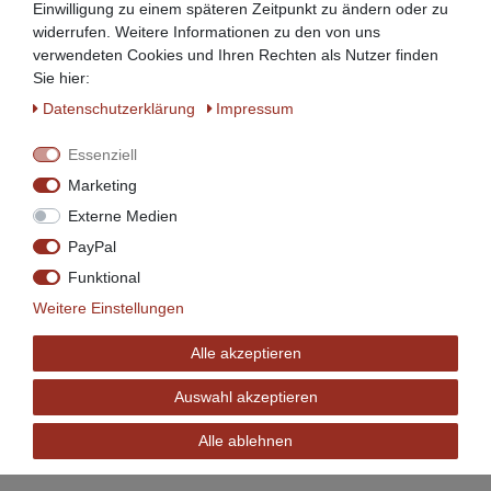
Einwilligung zu einem späteren Zeitpunkt zu ändern oder zu
Artikel anzeigen
widerrufen. Weitere Informationen zu den von uns
*
inkl. ges. MwSt.
zzgl.
internationale
verwendeten Cookies und Ihren Rechten als Nutzer finden
Versandkosten
Sie hier:
Daten­schutz­erklärung
Impressum
Beeketal Teigknetmaschine Spiralkneter
Essenziell
469,90 € *
Marketing
Artikel anzeigen
Externe Medien
*
inkl. ges. MwSt.
zzgl.
internationale
PayPal
Versandkosten
Funktional
Weitere Einstellungen
Beeketal Teigknetmaschine Spiralkneter
Alle akzeptieren
579,00 € *
Auswahl akzeptieren
Artikel anzeigen
*
inkl. ges. MwSt.
zzgl.
internationale
Alle ablehnen
Versandkosten