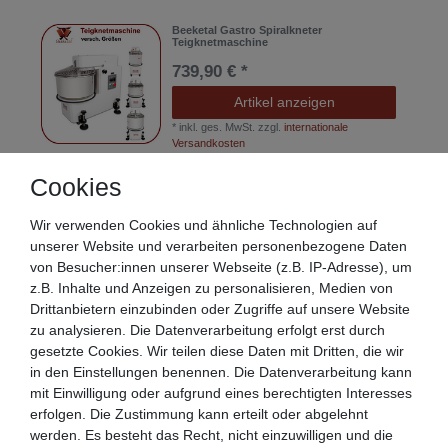
Beeketal Gastro Spiralkneter
Teigknetmaschine
739,90 € *
Artikel anzeigen
*
inkl. ges. MwSt.
zzgl.
internationale
Versandkosten
Cookies
Beeketal Getreidemühle Schrotmühle
Kornmühle
Wir verwenden Cookies und ähnliche Technologien auf
unserer Website und verarbeiten personenbezogene Daten
94,90 € *
von Besucher:innen unserer Webseite (z.B. IP-Adresse), um
Artikel anzeigen
z.B. Inhalte und Anzeigen zu personalisieren, Medien von
*
inkl. ges. MwSt.
zzgl.
internationale
Drittanbietern einzubinden oder Zugriffe auf unsere Website
Versandkosten
zu analysieren. Die Datenverarbeitung erfolgt erst durch
gesetzte Cookies. Wir teilen diese Daten mit Dritten, die wir
in den Einstellungen benennen. Die Datenverarbeitung kann
Beeketal Planetenrührwerk
mit Einwilligung oder aufgrund eines berechtigten Interesses
Teigknetmaschine
erfolgen. Die Zustimmung kann erteilt oder abgelehnt
589,90 € *
werden. Es besteht das Recht, nicht einzuwilligen und die