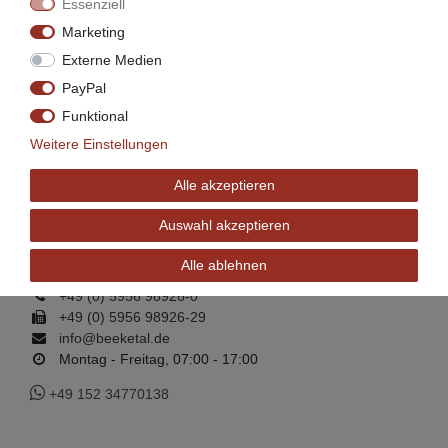
Essenziell
Marketing
Externe Medien
PayPal
Funktional
Weitere Einstellungen
Alle akzeptieren
Vor-Ort-Ser­vice
Auswahl akzeptieren
Beeketal Lebensmitteltechnik GmbH & Co. KG
Alle ablehnen
+49 (0) 5956 98926-0
+49 (0) 5956 98926-29
info@beeketal.de
Montag - Freitag, 07:00 - 17:00

+49 152 34770138