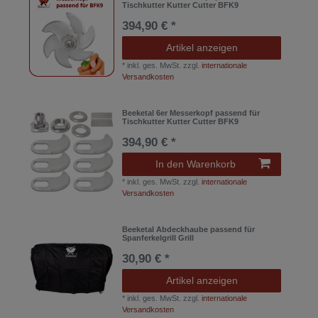
Tischkutter Kutter Cutter BFK9
394,90 € *
Artikel anzeigen
*
inkl. ges. MwSt.
zzgl.
internationale
Versandkosten
Beeketal 6er Messerkopf passend für
Tischkutter Kutter Cutter BFK9
394,90 € *
In den Warenkorb
*
inkl. ges. MwSt.
zzgl.
internationale
Versandkosten
Beeketal Abdeckhaube passend für
Spanferkelgrill Grill
30,90 € *
Artikel anzeigen
*
inkl. ges. MwSt.
zzgl.
internationale
Versandkosten