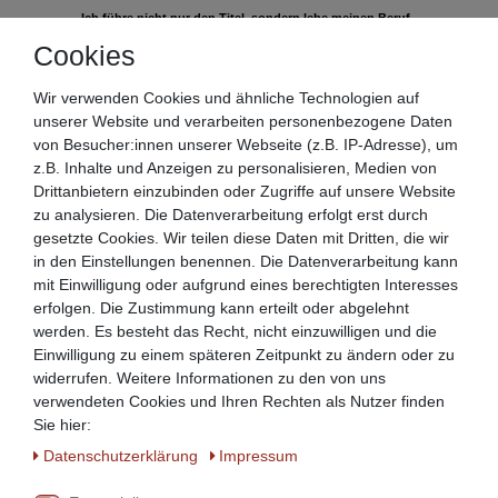
Ich führe nicht nur den Titel, sondern lebe meinen Beruf
tagtäglich seit vielen Jahren!
Cookies
Sämtliche Produkte in unserem Sortiment wurden vor dem
Wir verwenden Cookies und ähnliche Technologien auf
Einkauf und Produktionsbeginn durch mich persönlich genau
unserer Website und verarbeiten personenbezogene Daten
geprüft!
von Besucher:innen unserer Webseite (z.B. IP-Adresse), um
z.B. Inhalte und Anzeigen zu personalisieren, Medien von
Im laufenden Herstellungsprozess wird jede Charge durch
Drittanbietern einzubinden oder Zugriffe auf unsere Website
unseren Qualitätskontrolleur (QC) in der Fabrik kontrolliert, um
zu analysieren. Die Datenverarbeitung erfolgt erst durch
allen Normen und Standards gerecht zu werden.
gesetzte Cookies. Wir teilen diese Daten mit Dritten, die wir
in den Einstellungen benennen. Die Datenverarbeitung kann
Sämtliche Hersteller werden durch mich persönlich auf Qualität
mit Einwilligung oder aufgrund eines berechtigten Interesses
und Hygiene regelmäßig geprüft!
erfolgen. Die Zustimmung kann erteilt oder abgelehnt
werden. Es besteht das Recht, nicht einzuwilligen und die
Einwilligung zu einem späteren Zeitpunkt zu ändern oder zu
Nur so kann unser qualifiziertes Team Sie in gewohnter Freundlichkeit
beraten. Vom Hersteller bis zum Verkaufsteam wird bei uns jeder für seine
widerrufen. Weitere Informationen zu den von uns
unentbehrliche Arbeit gut und anständig bezahlt. Wir fühlen uns als
verwendeten Cookies und Ihren Rechten als Nutzer finden
regionalem Betrieb der Heimat verbunden und wollen daher auch unserer
Sie hier:
sozialen Verantwortung gerecht werden. So wissen Sie immer ganz
genau, wofür Sie bei uns bezahlen. Damit Sie keine unangenehme
Daten­schutz­erklärung
Impressum
Überraschung bekommen, sondern reine Qualitätsware.