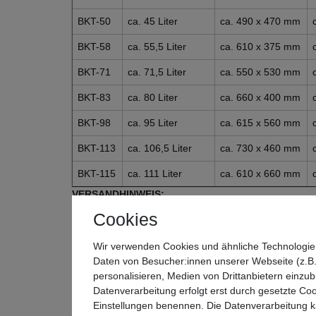
BKT-50
ca. 45 Liter
ca. 490 x 470 mm
BKT-58
ca. 55,5 Liter
ca. 610 x 375 mm
BKT-71
ca. 71,5 Liter
ca. 550 x 530 mm
BKT-83
ca. 80 Liter
ca. 660 x 400 mm
BKT-98
ca. 95 Liter
ca. 615 x 560 mm
BKT-113
ca. 106,5 Liter
ca. 730 x 460 mm
BKT-115
ca. 111 Liter
ca. 610 x 660 mm
VERSANDHINWEIS:
Cookies
Das Modell BKT-113 wird per DHL als Sperrgut ver
Sendungen, die per Sperrgut versendet werden, kö
Wir verwenden Cookies und ähnliche Technologie
Lieferzeit (ca. 2-5 Tage) aufweisen.
Daten von Besucher:innen unserer Webseite (z.B.
Wir bitten um Ihr Verständnis.
personalisieren, Medien von Drittanbietern einzub
Datenverarbeitung erfolgt erst durch gesetzte Cook
Einstellungen benennen. Die Datenverarbeitung ka