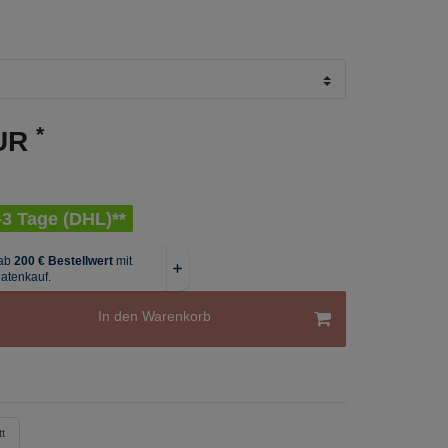
*
EUR
1-3 Tage (DHL)**
In den Warenkorb
t