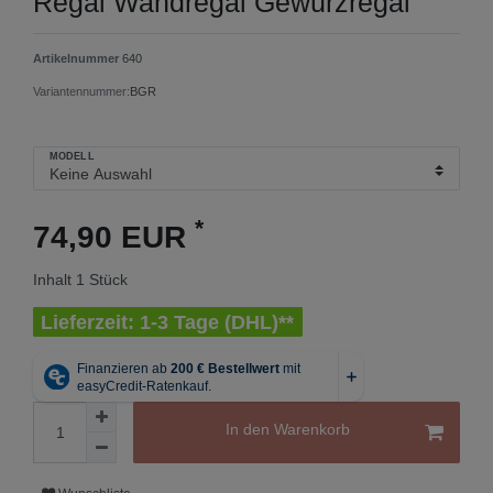
Regal Wandregal Gewürzregal
Artikelnummer
640
Variantennummer:
BGR
MODELL
*
74,90 EUR
Inhalt
1
Stück
Lieferzeit: 1-3 Tage (DHL)**
In den Warenkorb