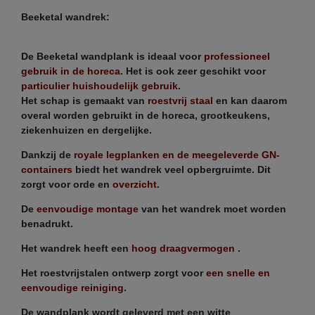
Beeketal wandrek:
De Beeketal wandplank is ideaal voor
professioneel
gebruik in de horeca
. Het is ook zeer geschikt voor
particulier huishoudelijk gebruik
.
Het schap is gemaakt van
roestvrij staal
en kan daarom
overal worden gebruikt in de horeca, grootkeukens,
ziekenhuizen en dergelijke.
Dankzij de
royale legplanken en de meegeleverde GN-
containers
biedt het wandrek veel opbergruimte. Dit
zorgt voor orde en
overzicht
.
De
eenvoudige montage
van het wandrek moet worden
benadrukt.
Het wandrek heeft een
hoog draagvermogen
.
Het roestvrijstalen ontwerp zorgt voor
een snelle en
eenvoudige reiniging
.
De wandplank wordt geleverd met een witte