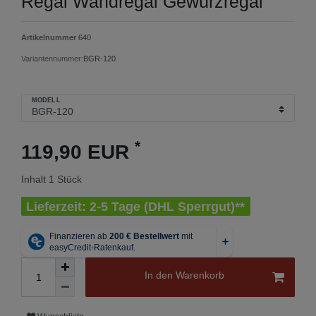
Regal Wandregal Gewürzregal
Artikelnummer
640
Variantennummer:
BGR-120
MODELL
*
119,90 EUR
Inhalt
1
Stück
Lieferzeit: 2-5 Tage (DHL Sperrgut)**
In den Warenkorb