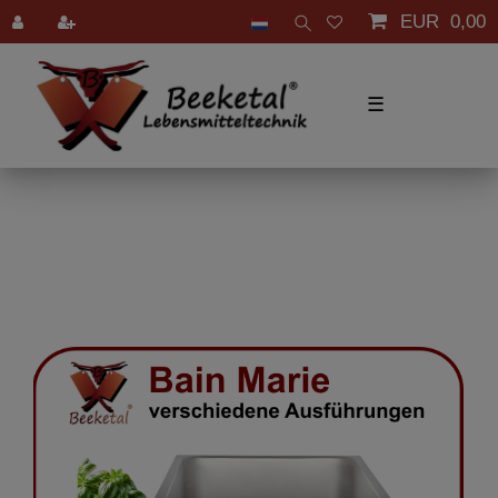
EUR 0,00
☰