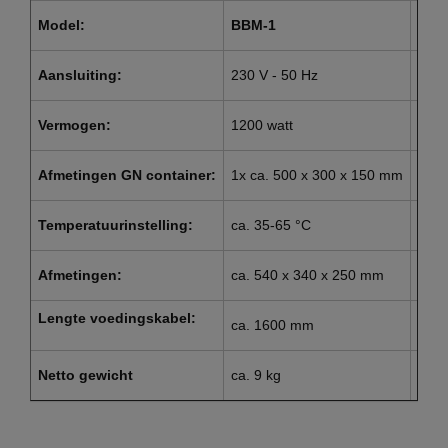
Model:
BBM-1
BBM
Aansluiting:
230 V - 50 Hz
230 
Vermogen:
1200 watt
1200
Afmetingen GN container:
1x ca. 500 x 300 x 150 mm
2x c
Temperatuurinstelling:
ca. 35-65 °C
ca. 
Afmetingen:
ca. 540 x 340 x 250 mm
ca. 
Lengte voedingskabel:
ca. 1600 mm
ca.
Netto gewicht
ca. 9 kg
ca. 