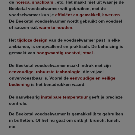
de
horeca, snackbars
, etc. Het maakt niet uit waar je de
Beeketal voedselwarmer wilt gebruiken, met de
voedselwarmer kun je
efficiënt en gemakkelijk werken
.
De Beeketal voedselwarmer wordt gebruikt om voedsel
of sauzen e.d.
warm te houden
.
Het
tijdloze design
van de voedselwarmer past in elke
ambiance, is onopvallend en praktisch. De behuizing is
gemaakt van
hoogwaardig roestvrij staal
.
De Beeketal voedselwarmer maakt indruk met zijn
eenvoudige, robuuste technologie
, die vrijwel
onverwoestbaar is. Vooral de
eenvoudige en veilige
bediening
is het benadrukken waard.
De nauwkeurig
instelbare temperatuur
geeft je precieze
controle.
De Beeketal voedselwarmer is gemakkelijk te gebruiken
in buffetten. Of het nu gaat om ontbijt, brunch, lunch,
etc.