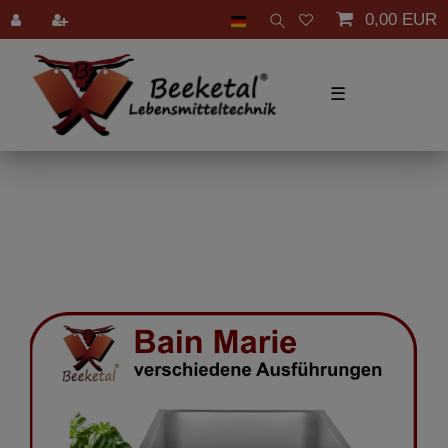
0,00 EUR
☰