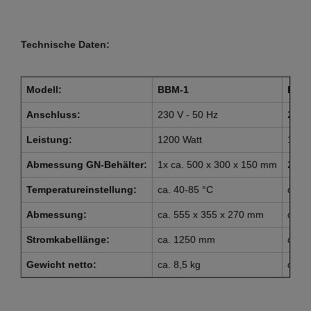
Technische Daten:
Modell:
BBM-1
BBM
Anschluss:
230 V - 50 Hz
230 V
Leistung:
1200 Watt
1200
Abmessung GN-Behälter:
1x ca. 500 x 300 x 150 mm
2x c
Temperatureinstellung:
ca. 40-85 °C
ca. 3
Abmessung:
ca. 555 x 355 x 270 mm
ca. 
Stromkabellänge:
ca. 1250 mm
ca. 
Gewicht netto:
ca. 8,5 kg
ca. 9