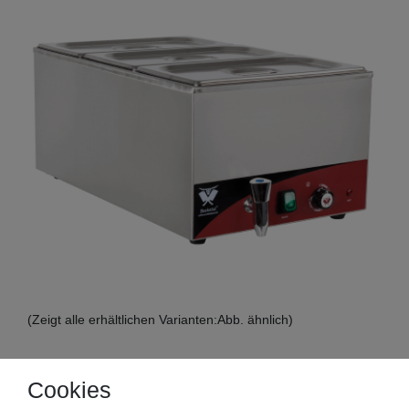
(Zeigt alle erhältlichen Varianten:Abb. ähnlich)
Beeketal Speisenwärmer Bain Marie in
Cookies
verschiedenen Ausführungen!