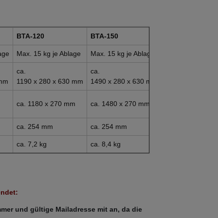
BTA-120
BTA-150
BTA-180
age
Max. 15 kg je Ablage
Max. 15 kg je Ablage
Max. 15 kg je Ab
ca.
ca.
ca.
 mm
1190 x 280 x 630 mm
1490 x 280 x 630 mm
1795 x 280 x 63
m
ca. 1180 x 270 mm
ca. 1480 x 270 mm
ca. 1785 x 270 
ca. 254 mm
ca. 254 mm
ca. 254 mm
ca. 7,2 kg
ca. 8,4 kg
ca. 10,4 kg
endet:
mmer und gültige Mailadresse mit an, da die