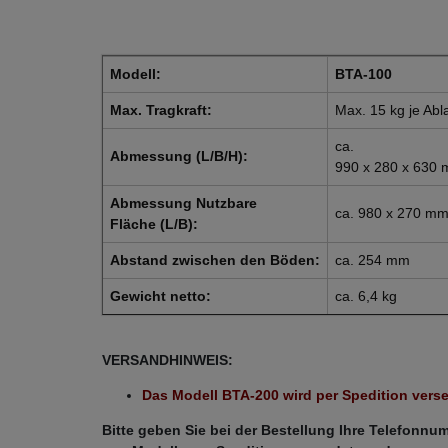
Modell:
BTA-100
Max. Tragkraft:
Max. 15 kg je Abl
ca.
Abmessung (L/B/H):
990 x 280 x 630
Abmessung Nutzbare
ca. 980 x 270 m
Fläche (L/B):
Abstand zwischen den Böden:
ca. 254 mm
Gewicht netto:
ca. 6,4 kg
VERSANDHINWEIS:
Das Modell BTA-200 wird per Spedition vers
Bitte geben Sie bei der Bestellung Ihre Telefonnu