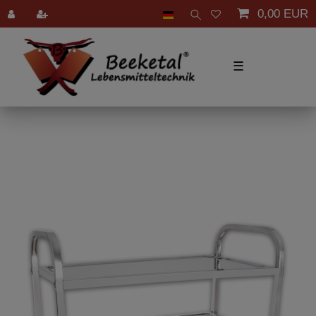
0,00 EUR
☰