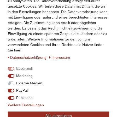
Ratenzahlung mit
zu analysieren. Die Datenverarbeitung erfolgt erst durch
gesetzte Cookies. Wir teilen diese Daten mit Dritten, die wir
in den Einstellungen benennen. Die Datenverarbeitung kann
mit Einwilligung oder aufgrund eines berechtigten Interesses
Wir versenden mit
erfolgen. Die Zustimmung kann erteilt oder abgelehnt
werden. Es besteht das Recht, nicht einzuwilligen und die
Einwilligung zu einem späteren Zeitpunkt zu ändern oder zu
widerrufen. Weitere Informationen zu den von uns
verwendeten Cookies und Ihren Rechten als Nutzer finden
Sie hier:
Daten­schutz­erklärung
Impressum
Service
Essenziell
info@beeketal.de
Marketing
+49 (0)5956 - 98926-0
Externe Medien
+49 (0)152 34770138
PayPal
+49 (0) 5956 98926-29
(Mo. bis Fr. von 7 bis 17 Uhr)
Funktional
Weitere Einstellungen
Leistung
Kauf auf Rechnung möglich
Alle akzeptieren