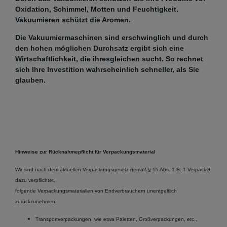
Oxidation, Schimmel, Motten und Feuchtigkeit.
Vakuumieren schützt die Aromen.
Die Vakuumiermaschinen sind erschwinglich und durch
den hohen möglichen Durchsatz ergibt sich eine
Wirtschaftlichkeit, die ihresgleichen sucht. So rechnet
sich Ihre Investition wahrscheinlich schneller, als Sie
glauben.
Hinweise zur Rücknahmepflicht für Verpackungsmaterial
Wir sind nach dem aktuellen Verpackungsgesetz gemäß § 15 Abs. 1 S. 1 VerpackG
dazu verpflichtet,
folgende Verpackungsmaterialien von Endverbrauchern unentgeltlich
zurückzunehmen:
Transportverpackungen, wie etwa Paletten, Großverpackungen, etc.,