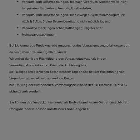
Verkaufs- und Umverpackungen, die nach Gebrauch typischerweise nicht
bei privaten Endverbrauchern als Abfall anfallen,
Verkaufs- und Umverpackungen, für die wegen Systemunverträglichkeit
nach § 7 Abs. 5 eine Systembeteiligung nicht möglich ist, und
Verkaufsverpackungen schadstoffhaltiger Füllgüter oder
Mehrwegverpackungen
Bei Lieferung des Produktes wird entsprechendes Verpackungsmaterial verwendet,
dieses nehmen wir unentgeltlich zurück.
Wir stellen damit die Rückführung des Verpackungsmaterials in den
Verwertungskreislauf sicher. Durch die Aufklärung über
die Rückgabemöglichkeiten sollen bessere Ergebnisse bei der Rückführung von
Verpackungen erzielt werden und ein Beitrag
zur Erfüllung der europäischen Verwertungsziele nach der EU-Richtlinie 94/62/EG
sichergestellt werden.
Sie können das Verpackungsmaterial als Endverbraucher am Ort der tatsächlichen
Übergabe oder in dessen unmittelbarer Nähe abgeben.