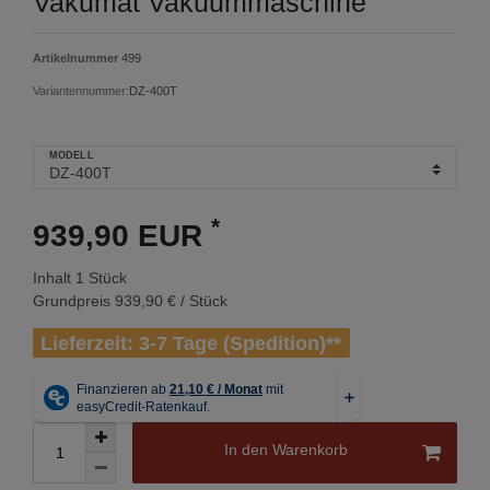
Vakumat Vakuummaschine
Artikelnummer
499
Variantennummer:
DZ-400T
MODELL
*
939,90 EUR
Inhalt
1
Stück
Grundpreis
939,90 € / Stück
Lieferzeit: 3-7 Tage (Spedition)**
In den Warenkorb