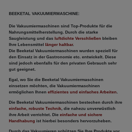
BEEKETAL VAKUUMIERMASCHINE:
Die Vakuumiermaschinen sind Top-Produkte für die
Nahrungsmittelherstellung. Durch die starke
Saugleistung und das
luftdichte Verschließen
bleiben
Ihre Lebensmittel
länger haltbar
.
Die Beeketal Vakuumiermaschinen wurden speziell für
den Einsatz in der Gastronomie etc. entwickelt. Diese
sind jedoch ebenfalls für den privaten Gebrauch sehr
gut geeignet.
Egal, wo Sie die Beeketal Vakuumiermaschinen
einsetzen möchten, die Vakuumiermaschinen
ermöglichen Ihnen
effizientes und einfaches Arbeiten
.
Die Beeketal Vakuumiermaschinen bestechen durch ihre
einfache, robuste Technik
, die nahezu unverwüstlich
ihre Arbeit verrichtet. Die
einfache und sichere
Handhabung
ist hierbei besonders hervorzuheben.
Durch das Vakuumieren schützen Sie Ihre Produkte vor