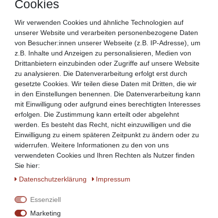
Cookies
Wir verwenden Cookies und ähnliche Technologien auf
unserer Website und verarbeiten personenbezogene Daten
von Besucher:innen unserer Webseite (z.B. IP-Adresse), um
Enterprise Gr. 8 ohne Nabe:
z.B. Inhalte und Anzeigen zu personalisieren, Medien von
Drittanbietern einzubinden oder Zugriffe auf unsere Website
Scheibendurchme
zu analysieren. Die Datenverarbeitung erfolgt erst durch
gesetzte Cookies. Wir teilen diese Daten mit Dritten, die wir
Bohrungsdurchmesser Sc
in den Einstellungen benennen. Die Datenverarbeitung kann
mit Einwilligung oder aufgrund eines berechtigten Interesses
Lochdurchmesser: von 2 - 16 mm wählbar
erfolgen. Die Zustimmung kann erteilt oder abgelehnt
werden. Es besteht das Recht, nicht einzuwilligen und die
z.B. passend für Beeketal Fleischwolf FW300
Einwilligung zu einem späteren Zeitpunkt zu ändern oder zu
widerrufen. Weitere Informationen zu den von uns
verwendeten Cookies und Ihren Rechten als Nutzer finden
Sie hier:
Daten­schutz­erklärung
Impressum
Essenziell
Marketing