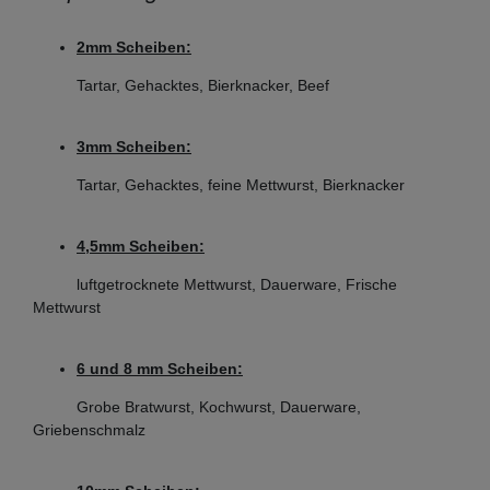
2mm Scheiben:
Tartar, Gehacktes, Bierknacker, Beef
(Beispielbild)
3mm Scheiben:
Enterprise Gr. 22 ohne / mit Nabe:
Tartar, Gehacktes, feine Mettwurst, Bierknacker
Scheibendurchmesser: 83 mm
4,5mm Scheiben:
Bohrungsdurchmesser Scheibe: 11,5 mm
luftgetrocknete Mettwurst, Dauerware, Frische
Lochdurchmesser: von 2 - 16 mm wählbar
Mettwurst
z.B.
6 und 8 mm Scheiben:
passend für Beeketal Fleischwolf FW1100
passend für Beeketal Fleischwolf FW220B
(! nur ab Baujahr 10
Grobe Bratwurst, Kochwurst, Dauerware,
Griebenschmalz