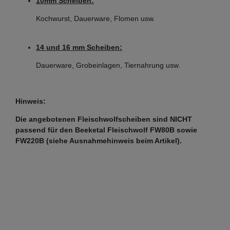
10mm Scheiben:
Kochwurst, Dauerware, Flomen usw.
14 und 16 mm Scheiben:
(Beispielbild)
Dauerware, Grobeinlagen, Tiernahrung usw.
Unger H82 Gr. 22 ohne Nabe
Hinweis:
Scheibendurchmesser: 82 mm
Die angebotenen Fleischwolfscheiben sind NICHT
passend für den Beeketal Fleischwolf FW80B sowie
Bohrungsdurchmesser Scheibe: 22 mm
FW220B (siehe Ausnahmehinweis beim Artikel).
Lochdurchmesser: von 2 - 16 mm wählbar
z.B. passend für Beeketal Fleischwolf FW1100-2