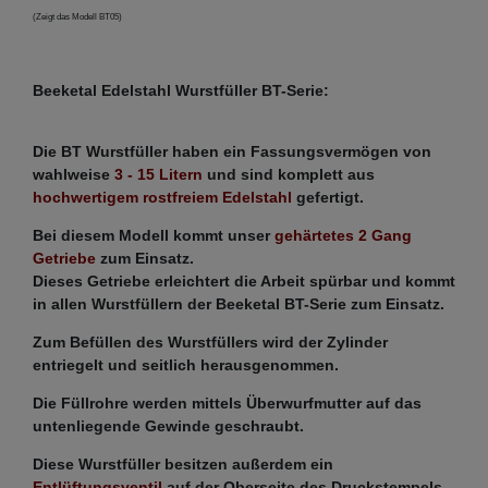
(Zeigt das Modell BT05)
Beeketal Edelstahl Wurstfüller BT-Serie:
Die BT Wurstfüller haben ein Fassungsvermögen von
wahlweise
3 - 15 Litern
und sind komplett aus
hochwertigem rostfreiem Edelstahl
gefertigt.
Bei diesem Modell kommt unser
gehärtetes 2 Gang
Getriebe
zum Einsatz.
Dieses Getriebe erleichtert die Arbeit spürbar und kommt
in allen Wurstfüllern der Beeketal BT-Serie zum Einsatz.
Zum Befüllen des Wurstfüllers wird der Zylinder
entriegelt und seitlich herausgenommen.
Die Füllrohre werden mittels Überwurfmutter auf das
untenliegende Gewinde geschraubt.
Diese Wurstfüller besitzen außerdem ein
Entlüftungsventil
auf der Oberseite des Druckstempels,