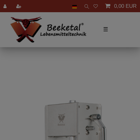
0,00 EUR
☰