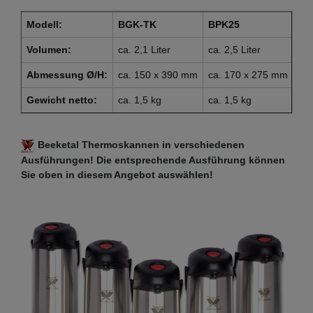
Modell:
BGK-TK
BPK25
BP
Volumen:
ca. 2,1 Liter
ca. 2,5 Liter
ca.
Abmessung Ø/H:
ca. 150 x 390 mm
ca. 170 x 275 mm
ca
Gewicht netto:
ca. 1,5 kg
ca. 1,5 kg
ca.
Beeketal Thermoskannen in verschiedenen
Ausführungen! Die entsprechende Ausführung können
Sie oben in diesem Angebot auswählen!