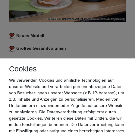
Neues Modell
Großes Gesamtvolumen
Leichtgängige Bedienung
Cookies
Perfekt zu dosieren
Wir verwenden Cookies und ähnliche Technologien auf
unserer Website und verarbeiten personenbezogene Daten
Durch den vorhandenen Tragegriff ist die
von Besucher:innen unserer Webseite (z.B. IP-Adresse), um
Thermoskanne leicht und schnell zu transportieren
z.B. Inhalte und Anzeigen zu personalisieren, Medien von
Drittanbietern einzubinden oder Zugriffe auf unsere Website
Doppelwandig
zu analysieren. Die Datenverarbeitung erfolgt erst durch
gesetzte Cookies. Wir teilen diese Daten mit Dritten, die wir
Gehäuse von innen und außen aus Edelstahl
in den Einstellungen benennen. Die Datenverarbeitung kann
gefertigt
mit Einwilligung oder aufgrund eines berechtigten Interesses