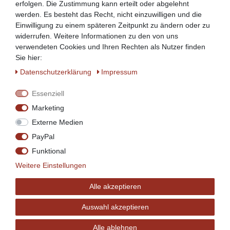
erfolgen. Die Zustimmung kann erteilt oder abgelehnt
Leicht zu reinigen
werden. Es besteht das Recht, nicht einzuwilligen und die
Einwilligung zu einem späteren Zeitpunkt zu ändern oder zu
Deckel, Pumpmechanik sowie Griff aus
widerrufen. Weitere Informationen zu den von uns
hochwertigem Kunststoff gefertigt
verwendeten Cookies und Ihren Rechten als Nutzer finden
Sie hier:
Griff klappbar
Daten­schutz­erklärung
Impressum
Deckel entnehmbar
Essenziell
Ideal geeignet für die Warmhaltung oder Kalthaltung
Marketing
von Getränken
Externe Medien
PayPal
Funktional
Weitere Einstellungen
Alle akzeptieren
Auswahl akzeptieren
Alle ablehnen