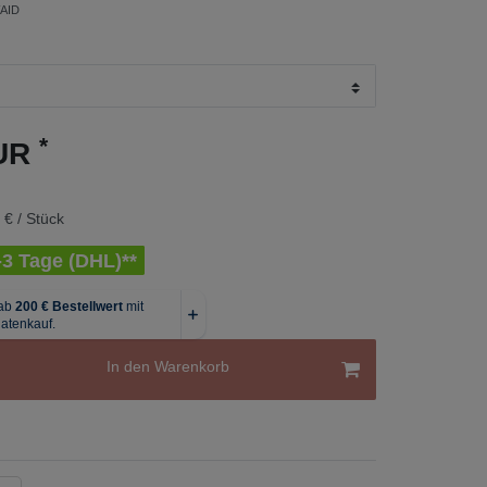
AID
*
EUR
 € / Stück
1-3 Tage (DHL)**
In den Warenkorb