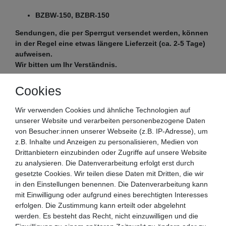
BZBW-150, BZBR-150
Sendungen, die per Sperrgut versendet werden, können
in der Regel eine etwas längere Lieferzeit (ca. 2-5 Tage)
aufweisen.
Wir bitten um Ihr Verständnis.
Cookies
Wir verwenden Cookies und ähnliche Technologien auf
Beeketal Schneidebrett in verschiedenen
unserer Website und verarbeiten personenbezogene Daten
Ausführungen! Die entsprechende Ausführung können
von Besucher:innen unserer Webseite (z.B. IP-Adresse), um
Sie oben in diesem Angebot auswählen!
z.B. Inhalte und Anzeigen zu personalisieren, Medien von
Drittanbietern einzubinden oder Zugriffe auf unsere Website
zu analysieren. Die Datenverarbeitung erfolgt erst durch
gesetzte Cookies. Wir teilen diese Daten mit Dritten, die wir
in den Einstellungen benennen. Die Datenverarbeitung kann
mit Einwilligung oder aufgrund eines berechtigten Interesses
erfolgen. Die Zustimmung kann erteilt oder abgelehnt
werden. Es besteht das Recht, nicht einzuwilligen und die