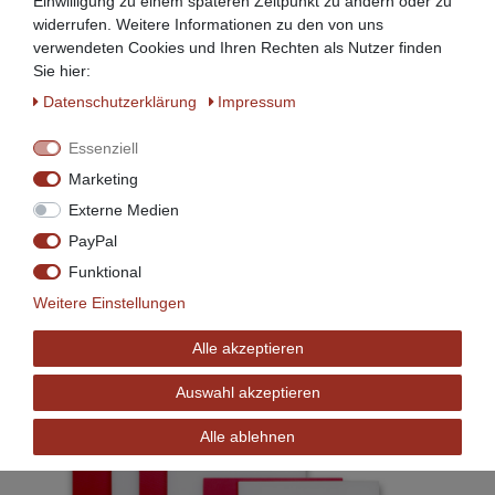
Einwilligung zu einem späteren Zeitpunkt zu ändern oder zu
widerrufen. Weitere Informationen zu den von uns
(Beispielbild: Dekorationsartikel gehören nicht zum
verwendeten Cookies und Ihren Rechten als Nutzer finden
Leistungsumfang.)
Sie hier:
Daten­schutz­erklärung
Impressum
Essenziell
Marketing
Externe Medien
PayPal
Funktional
Weitere Einstellungen
Alle akzeptieren
Auswahl akzeptieren
Alle ablehnen