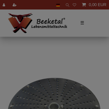
0,00 EUR
☰