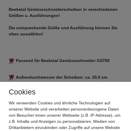
Beeketal Gemüseschneiderscheiben in verschiedenen
Größen u. Ausführungen!
Die entsprechende Größe und Ausführung können Sie
oben auswählen!
Passend für Beeketal Gemüseschneider GS750
Außendurchmesser der Scheiben: ca. 20,5 cm
Cookies
Außendurchmesser der Aufnahme: ca. 2,6 cm
Wir verwenden Cookies und ähnliche Technologien auf
unserer Website und verarbeiten personenbezogene Daten
Vergleichen Sie vor dem Kauf unbedingt die o.g.
von Besucher:innen unserer Webseite (z.B. IP-Adresse), um
Abmessungen mit Ihrem vorhandenen
z.B. Inhalte und Anzeigen zu personalisieren, Medien von
Gemüseschneider Modell
Drittanbietern einzubinden oder Zugriffe auf unsere Website