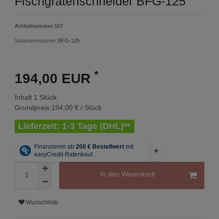
Fischgrätenschneider BFG-125
Artikelnummer
507
Variantennummer:
BFG-125
*
194,00 EUR
Inhalt
1
Stück
Grundpreis
194,00 € / Stück
Lieferzeit: 1-3 Tage (DHL)**
In den Warenkorb
Wunschliste