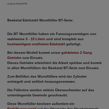
(Zeigt das Modell BT05)
Beeketal Edelstahl Wurstfüller BT-Serie:
Die BT Wurstfüller haben ein Fassungsvermögen von
wahlweise
3 - 15 Litern
und sind komplett aus
hochwertigem rostfreiem Edelstahl
gefertigt.
Bei diesem Modell kommt unser
gehärtetes 2 Gang
Getriebe
zum Einsatz.
Dieses Getriebe erleichtert die Arbeit spürbar und kommt
in allen Wurstfüllern der Beeketal BT-Serie zum Einsatz.
Zum Befüllen des Wurstfüllers wird der Zylinder
entriegelt und seitlich herausgenommen.
Die Füllrohre werden mittels Überwurfmutter auf das
untenliegende Gewinde geschraubt.
Diese Wurstfüller besitzen außerdem ein
Entlüftungsventil
auf der Oberseite des Druckstempels,